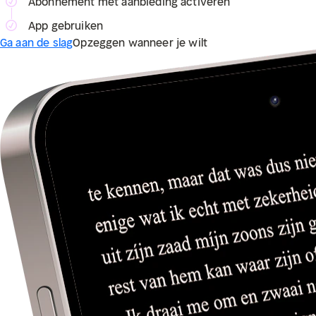
Abonnement met aanbieding activeren
App gebruiken
Ga aan de slag
Opzeggen wanneer je wilt