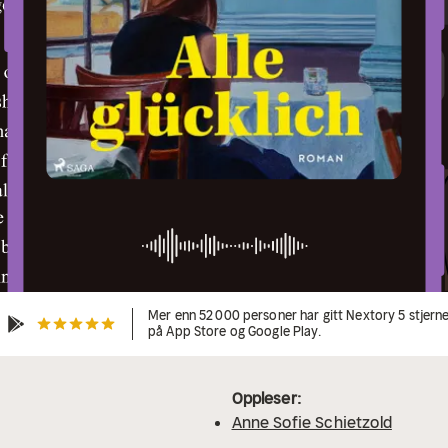
Mer enn 52 000 personer har gitt Nextory 5 stjern
på App Store og Google Play.
Oppleser:
Anne Sofie Schietzold