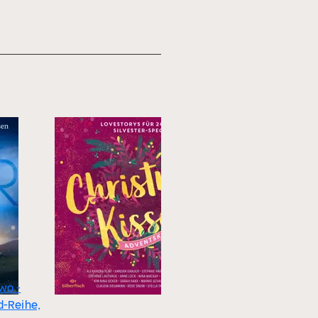
wo -
d-Reihe,