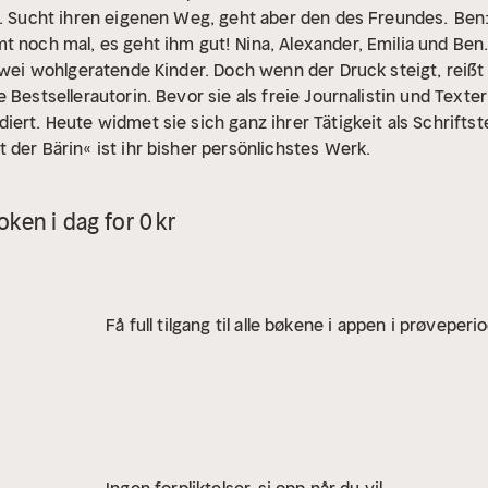
t. Sucht ihren eigenen Weg, geht aber den des Freundes.
Ben:
t noch mal, es geht ihm gut!
Nina, Alexander, Emilia und Ben.
 zwei wohlgeratende Kinder. Doch wenn der Druck steigt, reißt
 Bestsellerautorin. Bevor sie als freie Journalistin und Texteri
ert. Heute widmet sie sich ganz ihrer Tätigkeit als Schriftste
 der Bärin« ist ihr bisher persönlichstes Werk.
ken i dag for 0 kr
Få full tilgang til alle bøkene i appen i prøveperi
Ingen forpliktelser, si opp når du vil