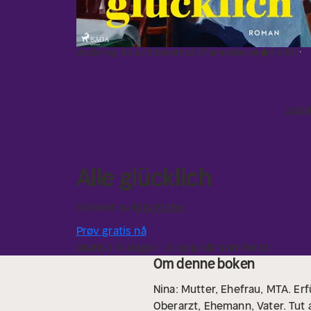
Vurdering: 4.4 av 5, basert på 97 anmeldelser
4.4
(97)
Lydbo
Alle glücklich
Skrevet av
Kira Mohn
Prøv gratis nå
Gratis i 14 dager · Si opp når som helst
Om denne boken
Nina: Mutter, Ehefrau, MTA. Erf
Oberarzt, Ehemann, Vater. Tut a