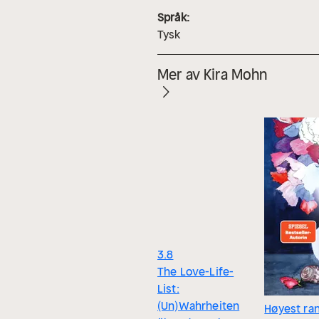
Språk:
Tysk
Mer av Kira Mohn
3.8
The Love-Life-
List:
(Un)Wahrheiten
Høyest ra