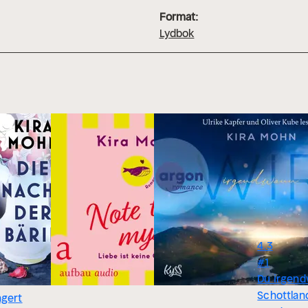
Format:
Lydbok
4.3
#1
Du irgend
Schottlan
ngert