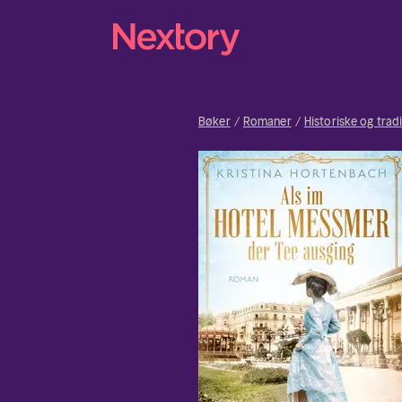
Bøker
Romaner
Historiske og trad