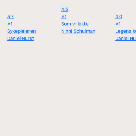
4.5
3.7
#1
4.0
#1
Som vi lekte
#1
Sykepleieren
Ninni Schulman
Legens k
Daniel Hurst
Daniel Hu