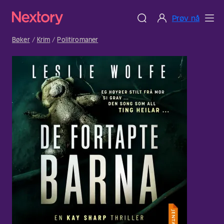
Prøv nå
Bøker
Krim
Politiromaner