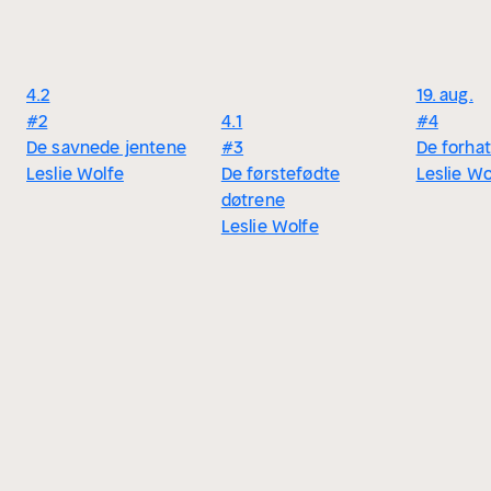
4.2
19. aug.
#2
4.1
#4
De savnede jentene
#3
De forhat
Leslie Wolfe
De førstefødte
Leslie Wo
døtrene
Leslie Wolfe