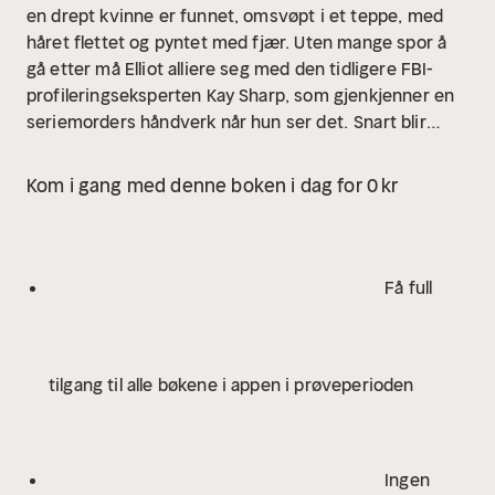
en drept kvinne er funnet, omsvøpt i et teppe, med
håret flettet og pyntet med fjær. Uten mange spor å
gå etter må Elliot alliere seg med den tidligere FBI-
profileringseksperten Kay Sharp, som gjenkjenner en
seriemorders håndverk når hun ser det.
Snart blir
enda en kvinne meldt savnet, og Kay og Elliots
hektiske etterforskningfører dem til den savnede
Kom i gang med denne boken i dag for 0 kr
kvinnens bil. Synet av en bamse i baksetet etterlater
dem med en skremmende erkjennelse: kvinnens
datter er også savnet.
Mens Kay og Elliot kjemper mot
klokken for å finne mor og datter i tide, truer Kays
Få full
egen fortid med å innhente henne.
Snart forstår hun
at ikke alle hemmeligheter forblir begravd ...
--
-
«Fullstendig avhengighetsskapende.» – Starcrossed
tilgang til alle bøkene i appen i prøveperioden
Reviews
«Wow! Jeg var helt oppslukt fra start til slutt.
Jeg klarte ikke å legge den fra meg.» – @
Wee_glasgow_bookworm
«Den ene siden overgår
den andre. Jeg leste til langt på natt fordi jeg bare
Ingen
måtte vite hva som kom til å skje [...] Fortjener uten