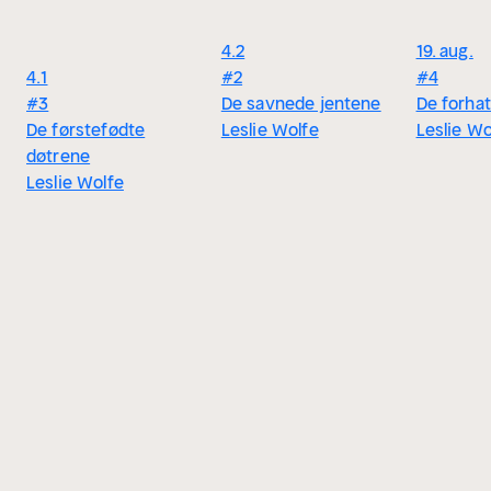
4.2
19. aug.
4.1
#2
#4
#3
De savnede jentene
De forhat
De førstefødte
Leslie Wolfe
Leslie Wo
døtrene
Leslie Wolfe