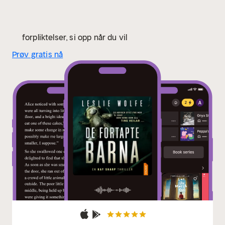
tvil fem stjerner.» – Nicki's Book blog
«Det var umulig
å legge den fra seg.» – Once Upon A Time Book
Blog
«Setter klørne i deg og nekter å slippe taket.» –
forpliktelser, si opp når du vil
Goodreads-anmeldelse
Prøv gratis nå