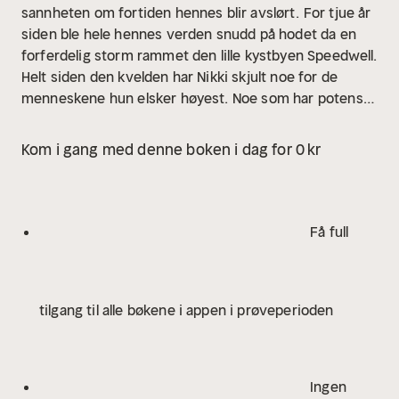
sannheten om fortiden hennes blir avslørt.
For tjue år
siden ble hele hennes verden snudd på hodet da en
forferdelig storm rammet den lille kystbyen Speedwell.
Helt siden den kvelden har Nikki skjult noe for de
menneskene hun elsker høyest. Noe som har potensial
til å ødelegge livene deres.
Men i en liten by kan
ingenting holdes hemmelig for evig …
Kom i gang med denne boken i dag for 0 kr
Få full
tilgang til alle bøkene i appen i prøveperioden
Ingen