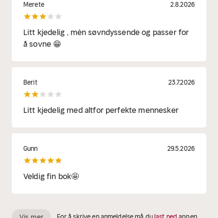
Merete
2.8.2026
Litt kjedelig , mén søvndyssende og passer for
å sovne 😁
Berit
23.7.2026
Litt kjedelig med altfor perfekte mennesker
Gunn
29.5.2026
Veldig fin bok🤩
Vis mer
For å skrive en anmeldelse må du
last ned
appen