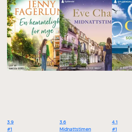
3.9
3.6
4.1
#1
Midnattstimen
#1