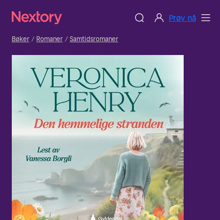
Prøv nå
Bøker
Romaner
Samtidsromaner