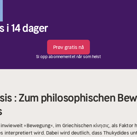
s i 14 dager
Prøv gratis nå
Si opp abonnementet når som helst
esis : Zum philosophischen B
s
inwieweit »Bewegung«, im Griechischen κίνησις, als Faktor h
 interpretiert wird. Dabei wird deutlich, dass Thukydides un