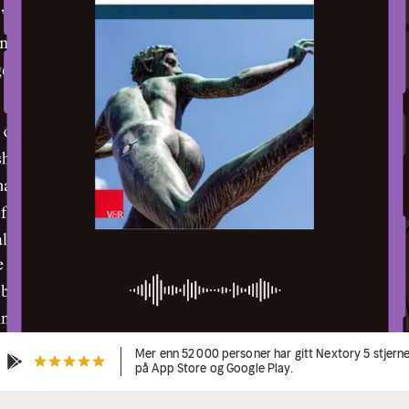
Mer enn 52 000 personer har gitt Nextory 5 stjern
på App Store og Google Play.