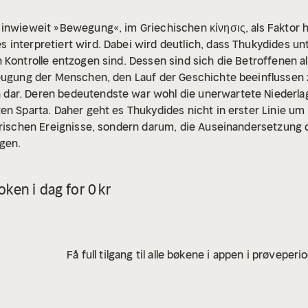
inwieweit »Bewegung«, im Griechischen κίνησις, als Faktor h
 interpretiert wird. Dabei wird deutlich, dass Thukydides un
 Kontrolle entzogen sind. Dessen sind sich die Betroffenen a
eugung der Menschen, den Lauf der Geschichte beeinflussen zu
dar. Deren bedeutendste war wohl die unerwartete Niederla
en Sparta. Daher geht es Thukydides nicht in erster Linie u
torischen Ereignisse, sondern darum, die Auseinandersetzun
gen.
ken i dag for 0 kr
Få full tilgang til alle bøkene i appen i prøveperi