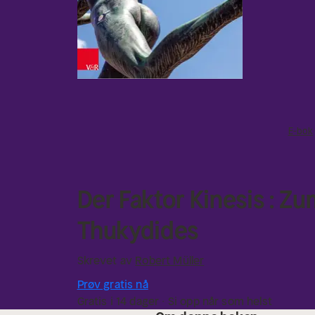
E-bok
Der Faktor Kinesis : 
Thukydides
Skrevet av
Robert Müller
Prøv gratis nå
Gratis i 14 dager · Si opp når som helst