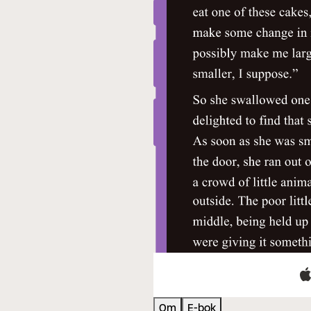
Om
E-bok