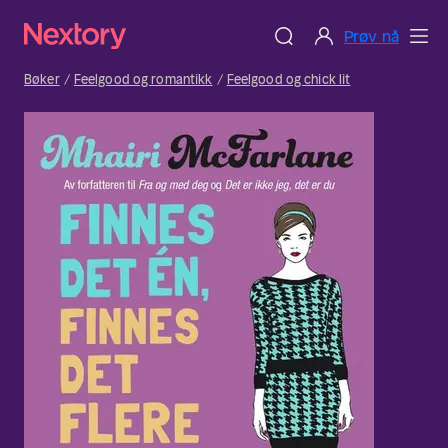
Prøv nå
Bøker
Feelgood og romantikk
Feelgood og chick lit