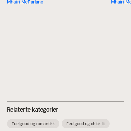
Mhairi McFarlane
Mhairi M
Relaterte kategorier
Feelgood og romantikk
Feelgood og chick lit