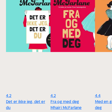
4.2
4.2
4.4
Det er ikke jeg, det er
Fra og med deg
Med en g
du
Mhairi McFarlane
deg