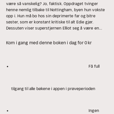
være så vanskelig? Jo, faktisk. Oppdraget tvinger
henne nemlig tilbake til Nottingham, byen hun vokste
opp i. Hun må bo hos sin deprimerte far og bitre
søster, som er konstant kritiske til alt Edie gjør.
Dessuten viser superstjernen Elliot seg å være en
temmelig vrien fyr å samarbeide med. Edie føler seg
hensatt til tenårene igjen, og oppdager at det er på
Kom i gang med denne boken i dag for 0 kr
høy tid å finne ut hvem hun egentlig er.
Få full
tilgang til alle bøkene i appen i prøveperioden
Ingen