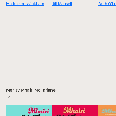
Madeleine Wickham
Jill Mansell
Beth O'L
Mer av Mhairi McFarlane