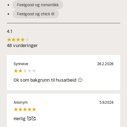
Feelgood og romantikk
Feelgood og chick lit
4.1
48 vurderinger
Synnøve
26.2.2026
Ok som bakgrunn til husarbeid 🙂
Anonym
5.9.2024
Herlig 🥰🥰