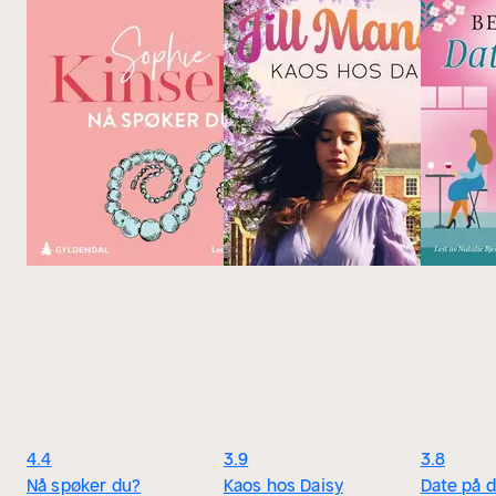
4.4
3.9
3.8
Nå spøker du?
Kaos hos Daisy
Date på d