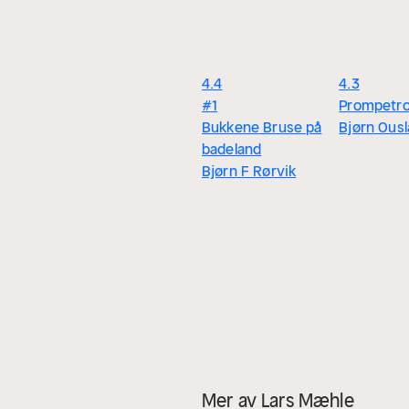
4.4
4.3
#1
Prompetro
Bukkene Bruse på
Bjørn Ous
badeland
Bjørn F Rørvik
Mer av Lars Mæhle