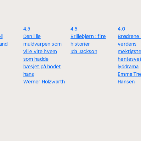
4.5
4.5
4.0
ll
Den lille
Brillebjørn : fire
Brødrene
land
muldvarpen som
historier
verdens
ville vite hvem
Ida Jackson
mektigst
som hadde
hentesveis
bæsjet på hodet
lyddrama
hans
Emma The
Werner Holzwarth
Hansen