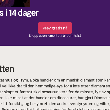
s i 14 dager
Prøv gratis nå
Si opp abonnementet når som helst
tten
 Rasmus og Trym. Boka handler om en magisk diamant som kan 
 vel ikke dra til den hemmelige øya for å lete etter diamante
r skapt et fantastisk dinosaurunivers for de minste, fylt av s
ier, ikke minst at det handler om dinosaurer, har gjort Dinosa
litt forsiktig og bekymret, den andre eventyrlysten og vilter, 
 i. Bøkene er perfekt til høytlesning for førskolebarn og egner