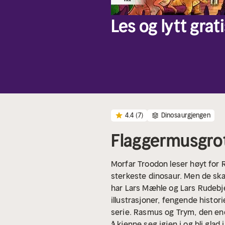
Les og lytt grati
4.4
(7)
Dinosaurgjengen
Flaggermusgro
Morfar Troodon leser høyt for
sterkeste dinosaur. Men de skal
har Lars Mæhle og Lars Rudebje
illustrasjoner, fengende histor
serie. Rasmus og Trym, den ene 
å kjenne seg igjen i og bli glad