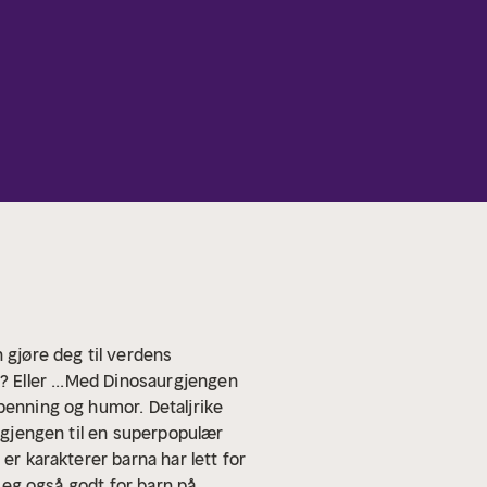
gjøre deg til verdens
n? Eller ...Med Dinosaurgjengen
penning og humor. Detaljrike
urgjengen til en superpopulær
er karakterer barna har lett for
 seg også godt for barn på