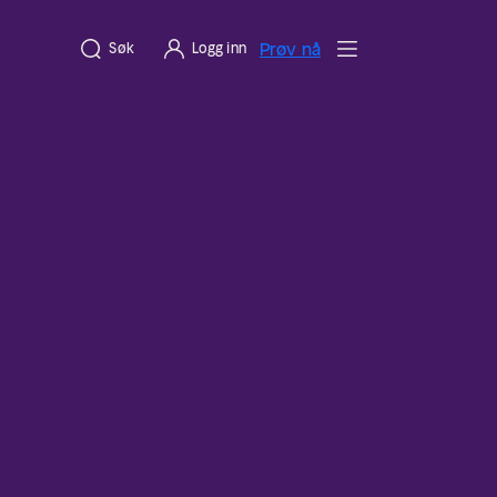
Prøv nå
Søk
Logg inn