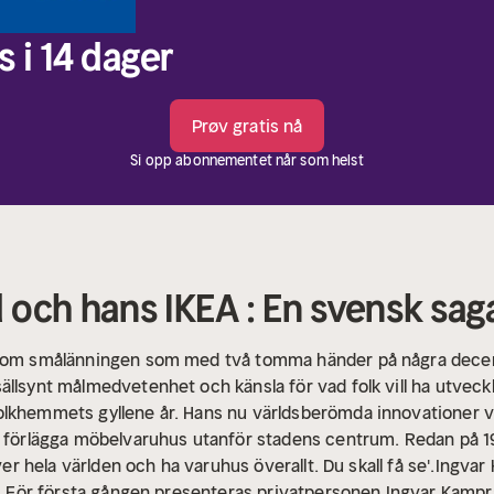
s i 14 dager
Prøv gratis nå
Si opp abonnementet når som helst
 och hans IKEA : En svensk sag
an om smålänningen som med två tomma händer på några dece
ällsynt målmedvetenhet och känsla för vad folk vill ha utvec
lkhemmets gyllene år. Hans nu världsberömda innovationer va
tt förlägga möbelvaruhus utanför stadens centrum. Redan på 1
över hela världen och ha varuhus överallt. Du skall få se'.Ingv
ll. För första gången presenteras privatpersonen Ingvar Kamp