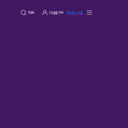
Prøv nå
Søk
Logg inn