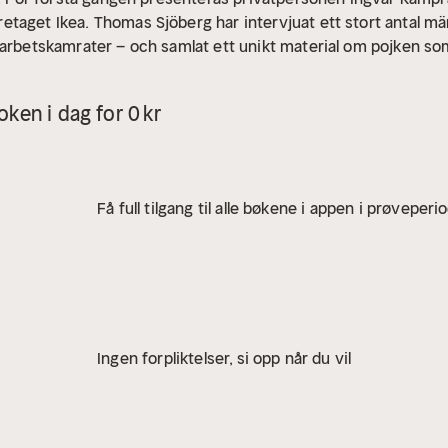
taget Ikea. Thomas Sjöberg har intervjuat ett stort antal mä
 arbetskamrater – och samlat ett unikt material om pojken som
aten och företagsledaren. Här finns även en unik dokumentat
 och efter andra världskriget.
ken i dag for 0 kr
Få full tilgang til alle bøkene i appen i prøveperi
Ingen forpliktelser, si opp når du vil