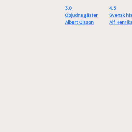
3.0
4.5
Objudna gäster
Svensk his
Albert Olsson
Alf Henrik