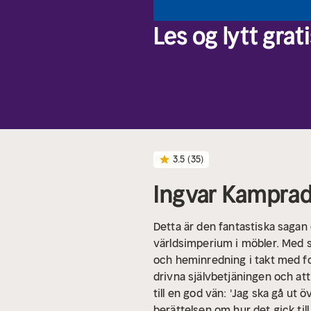
Les og lytt grati
3.5
(35)
Ingvar Kamprad
Detta är den fantastiska sag
världsimperium i möbler. Med s
och heminredning i takt med fo
drivna självbetjäningen och a
till en god vän: 'Jag ska gå ut 
berättelsen om hur det gick ti