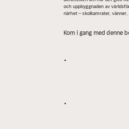
och uppbyggnaden av världsföre
närhet – skolkamrater, vänner,
om studenten, officeren, kamr
nazistiska organisationer under
Kom i gang med denne bo