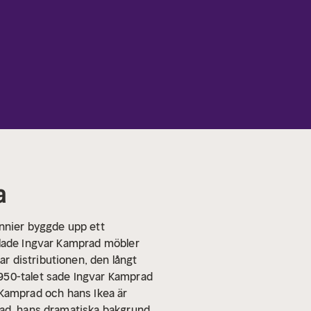
a
nnier byggde upp ett
klade Ingvar Kamprad möbler
r distributionen, den långt
950-talet sade Ingvar Kamprad
ar Kamprad och hans Ikea är
rad, hans dramatiska bakgrund