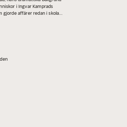
nniskor i Ingvar Kamprads
 gjorde affärer redan i skolan,
ion om Kamprads aktivitet i
oden