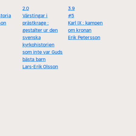
2.0
3.9
toria
Värstingar i
#5
son
prästkrage :
Karl IX : kampen
gestalter ur den
om kronan
svenska
Erik Petersson
kyrkohistorien
som inte var Guds
bästa barn
Lars-Erik Olsson