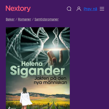
Prøv nå
Bøker
Romaner
Samtidsromaner