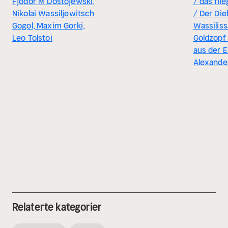
Fjodor M Dostojewski,
/ das fli
Nikolai Wassiljewitsch
/ Der Die
Gogol, Maxim Gorki,
Wassilis
Leo Tolstoi
Goldzopf
aus der 
Alexande
Relaterte kategorier