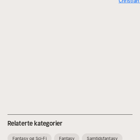
Christian
Relaterte kategorier
Fantasy og Sci-Fi
Fantasy
Samtidsfantasy