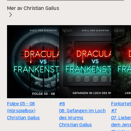
Mer av Christian Gailus
Folge 05 - 08
#8
Forkorte
(Hörspielbox)
08: Gefangen im Loch
#7
Christian Gailus
des Wurms
07: Lieb
Christian Gailus
dem Jens