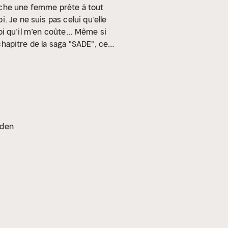
ache une femme prête à tout
i. Je ne suis pas celui qu’elle
quoi qu’il m’en coûte… Même si
hapitre de la saga "SADE", ce
omance, abordant des sujets
et psychologiques, sang,
PROPOS DE L'AUTRICE
Nade
ouvre un amour pour les mots en
 développer l’univers tout
eux et captivant.
oden