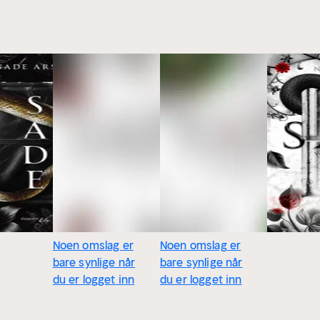
Noen omslag er
Noen omslag er
bare synlige når
bare synlige når
du er logget inn
du er logget inn