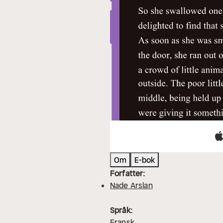
Om
E-bok
Forfatter:
Nade Arslan
Språk:
Fransk