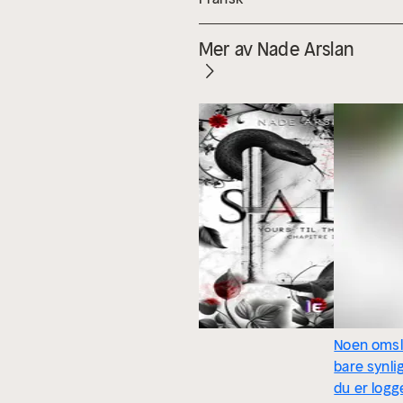
Mer av Nade Arslan
Noen omsl
bare synli
du er logg