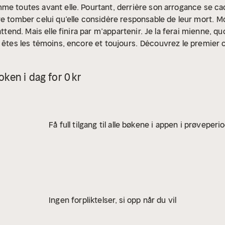
mme toutes avant elle. Pourtant, derrière son arrogance se c
re tomber celui qu’elle considère responsable de leur mort.
Mo
attend. Mais elle finira par m’appartenir. Je la ferai mienne, 
 êtes les témoins, encore et toujours.
Découvrez le premier c
ment des tomes 1 et 2.
ATTENTION : Ce roman est une darkr
ent discutables et viols), addictions, violences physiques 
ken i dag for 0 kr
os peuvent heurter la sensibilité d’un lecteur non averti.
À 
. A l’âge de 8 ans, elle se passionne pour la poésie et se déc
iture. Auteure de la saga "Sade", Nade Arslan met seize ans à
s les péripéties d’un personnage à la fois mystérieux, danger
Få full tilgang til alle bøkene i appen i prøveperi
Ingen forpliktelser, si opp når du vil