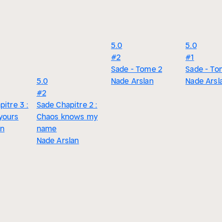
5.0
5.0
#2
#1
Sade - Tome 2
Sade - To
5.0
Nade Arslan
Nade Arsl
#2
pitre 3 :
Sade Chapitre 2 :
yours
Chaos knows my
an
name
Nade Arslan