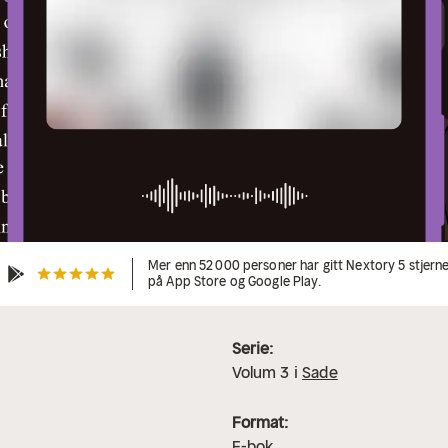
Mer enn 52 000 personer har gitt Nextory 5 stjern
på App Store og Google Play.
Serie:
Volum
3
i
Sade
Format:
E-bok