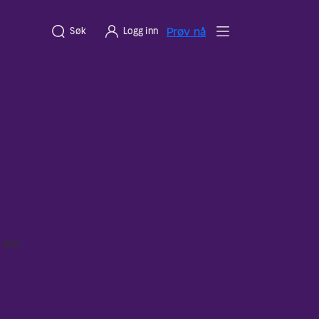
Prøv nå
Søk
Logg inn
 inn