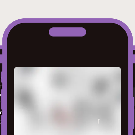
Noen omslag er bare
synlige når du er
logget inn