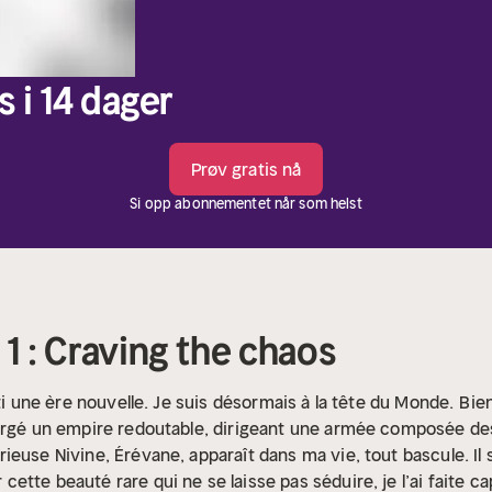
s i 14 dager
Prøv gratis nå
Si opp abonnementet når som helst
 1 : Craving the chaos
âti une ère nouvelle. Je suis désormais à la tête du Monde.
Bie
forgé un empire redoutable, dirigeant une armée composée de
ieuse Nivine, Érévane, apparaît dans ma vie, tout bascule. Il
tte beauté rare qui ne se laisse pas séduire, je l’ai faite ca