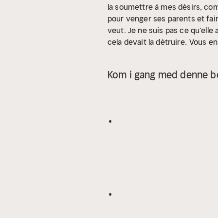
la soumettre à mes désirs, co
pour venger ses parents et fai
veut. Je ne suis pas ce qu’elle 
cela devait la détruire.
Vous en
roman peut être lu indépendam
comme abus sexuels (consentem
Kom i gang med denne bo
meurtres.
Des scènes, des prop
Arslan est née à Viriat en 1991
participant à un concours d’écr
entier de la chronique à traver