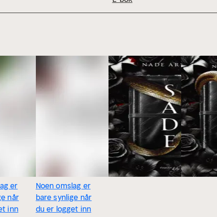
ag er
Noen omslag er
ge når
bare synlige når
et inn
du er logget inn