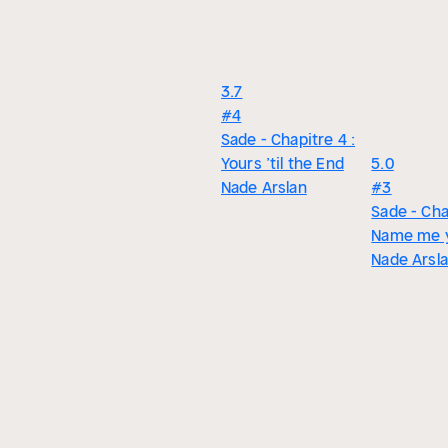
3.7
#4
Sade - Chapitre 4 :
Yours ’til the End
5.0
Nade Arslan
#3
Sade - Cha
Name me 
Nade Arsl