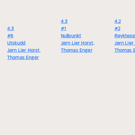
4.3
4.2
4.3
#1
#2
#6
Nullpunkt
Røyktep
Utskudd
Jørn Lier Horst,
Jørn Lier
Jørn Lier Horst,
Thomas Enger
Thomas 
Thomas Enger