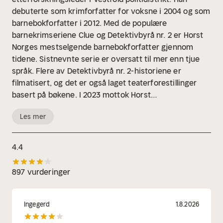
debuterte som krimforfatter for voksne i 2004 og som
barnebokforfatter i 2012. Med de populære
barnekrimseriene Clue og Detektivbyrå nr. 2 er Horst
Norges mestselgende barnebokforfatter gjennom
tidene. Sistnevnte serie er oversatt til mer enn tjue
språk. Flere av Detektivbyrå nr. 2-historiene er
filmatisert, og det er også laget teaterforestillinger
basert på bøkene. I 2023 mottok Horst
Teskjekjerringprisen sammen med illustratør Hans
Les mer
Jørgen Sandnes.
4.4
897 vurderinger
Ingegerd
1.8.2026