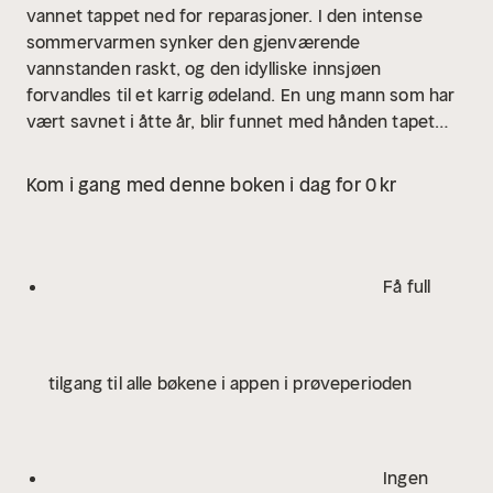
vannet tappet ned for reparasjoner. I den intense
sommervarmen synker den gjenværende
vannstanden raskt, og den idylliske innsjøen
forvandles til et karrig ødeland.
En ung mann som har
vært savnet i åtte år, blir funnet med hånden tapet
fast til styret på en motorsykkel. På den andre siden
av innsjøen undersøker pensjonisten Evert Harting
Kom i gang med denne boken i dag for 0 kr
den tørre sjøbunnen med en metalldetektor og finner
eiendeler tilhørende en jente som forsvant sporløst
fra en campingplass i Sverige for fire år siden.
Wisting
håndterer begge sakene, og flere hemmeligheter
Få full
kommer for dagen – i et landskap som snart vil vende
tilbake til sin naturlige tilstand.
tilgang til alle bøkene i appen i prøveperioden
Ingen