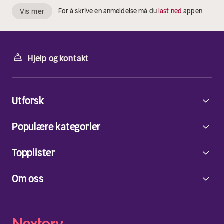
Vis mer
For å skrive en anmeldelse må du
last ned
appen
Hjelp og kontakt
Utforsk
Populære kategorier
Topplister
Om oss