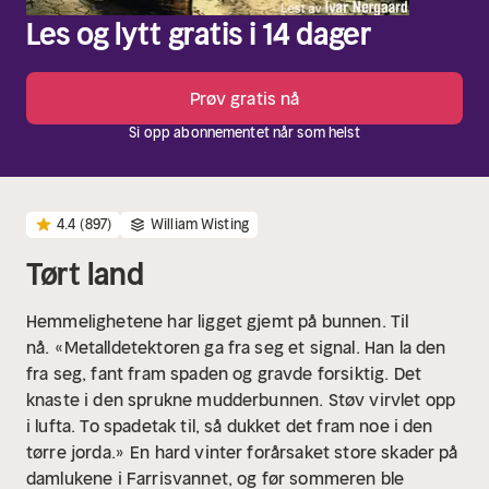
Les og lytt gratis i 14 dager
Prøv gratis nå
Si opp abonnementet når som helst
4.4
(897)
William Wisting
Tørt land
Hemmelighetene har ligget gjemt på bunnen. Til
nå.
«Metalldetektoren ga fra seg et signal. Han la den
fra seg, fant fram spaden og gravde forsiktig. Det
knaste i den sprukne mudderbunnen. Støv virvlet opp
i lufta. To spadetak til, så dukket det fram noe i den
tørre jorda.»
En hard vinter forårsaket store skader på
damlukene i Farrisvannet, og før sommeren ble