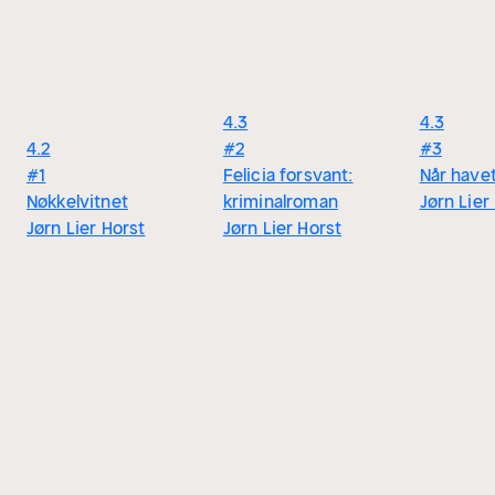
4.3
4.3
4.2
#2
#3
#1
Felicia forsvant:
Når havet
Nøkkelvitnet
kriminalroman
Jørn Lier
Jørn Lier Horst
Jørn Lier Horst