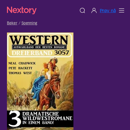
Prøv nå
Bøker
Spenning