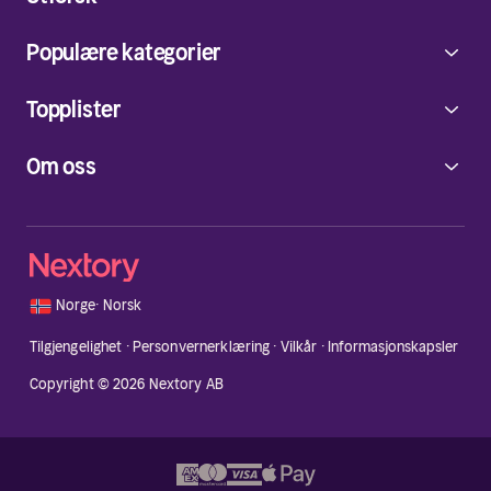
Populære kategorier
Topplister
Om oss
🇳🇴
Norge
·
Norsk
Tilgjengelighet
·
Personvernerklæring
·
Vilkår
·
Informasjonskapsler
Copyright © 2026 Nextory AB