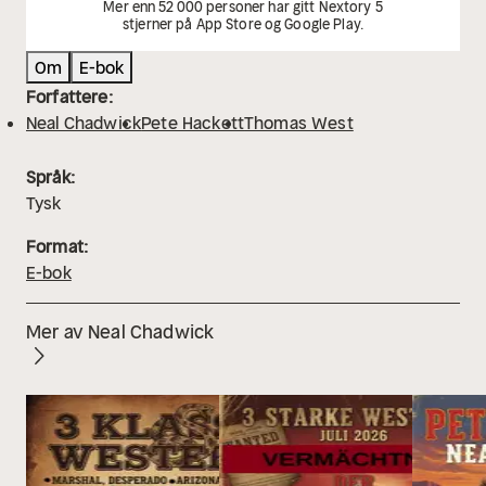
Mer enn 52 000 personer har gitt Nextory 5
stjerner på App Store og Google Play.
Om
E-bok
Forfattere:
Neal Chadwick
Pete Hackett
Thomas West
Språk:
Tysk
Format:
E-bok
Mer av Neal Chadwick