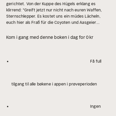
gerichtet.
Von der Kuppe des Hügels erklang es
klirrend: "Greift jetzt nur nicht nach euren Waffen,
Sternschlepper. Es kostet uns ein müdes Lächeln,
euch hier als Fraß für die Coyoten und Aasgeier
zurückzulassen."
Ein Gewehr wurde durchgeladen.
Das kalte, metallische Schnappen löste ein seltsames
Kom i gang med denne boken i dag for 0 kr
Kribbeln zwischen meinen Schulterblättern aus. Und
dann erklang das trockene Klirren auch an
verschiedenen anderen Stellen...
Få full
tilgang til alle bøkene i appen i prøveperioden
Ingen