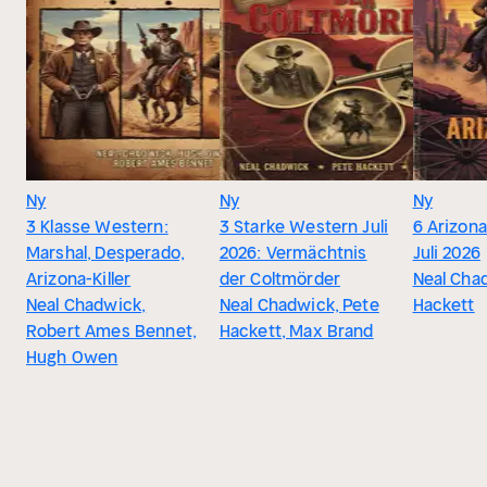
Ny
Ny
Ny
3 Klasse Western:
3 Starke Western Juli
6 Arizon
Marshal, Desperado,
2026: Vermächtnis
Juli 2026
Arizona-Killer
der Coltmörder
Neal Cha
Neal Chadwick,
Neal Chadwick, Pete
Hackett
Robert Ames Bennet,
Hackett, Max Brand
Hugh Owen