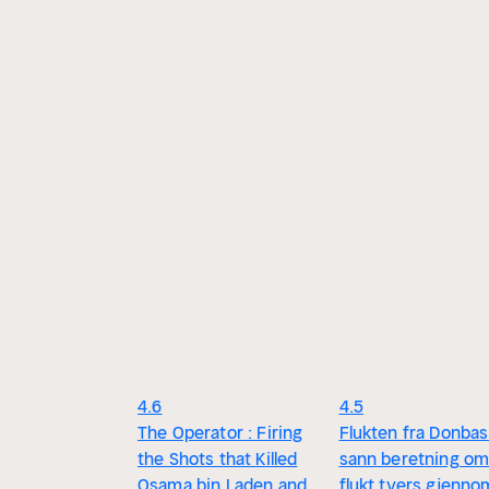
4.6
4.5
The Operator : Firing
Flukten fra Donbas
the Shots that Killed
sann beretning om
Osama bin Laden and
flukt tvers gjenno