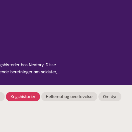
gshistorier hos Nextory. Disse
vende beretninger om soldater,
nkeltpersoner. Enten du er
ller historier fra soldatene som
erende utforskning av krigens
Krigshistorier
Heltemot og overlevelse
Om dyr