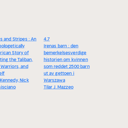
s and Stripes : An
4.7
ologetically
Irenas barn : den
ican Story of
bemerkelsesverdige
ting the Taliban,
historien om kvinnen
Warriors, and
som reddet 2500 barn
lf
ut av gettoen i
Kennedy, Nick
Warszawa
isciano
Tilar J. Mazzeo