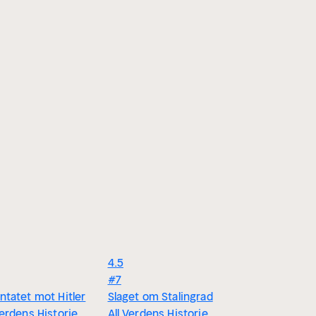
4.5
#7
ntatet mot Hitler
Slaget om Stalingrad
Verdens Historie
All Verdens Historie