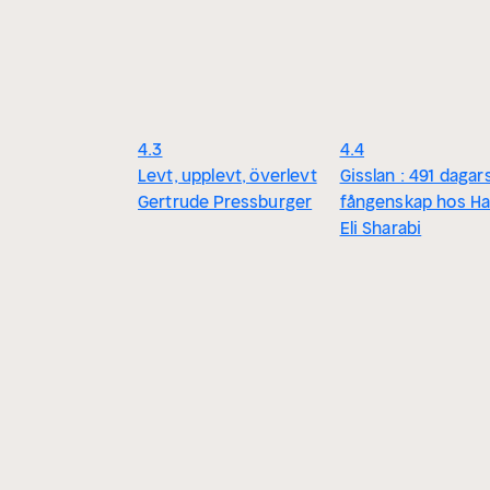
4.3
4.4
Levt, upplevt, överlevt
Gisslan : 491 dagar
Gertrude Pressburger
fångenskap hos H
Eli Sharabi