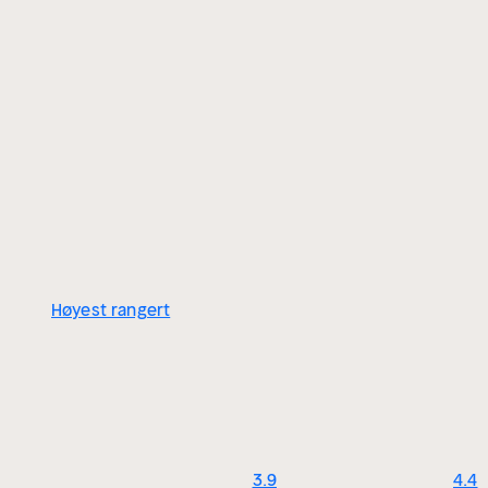
Høyest rangert
3.9
4.4