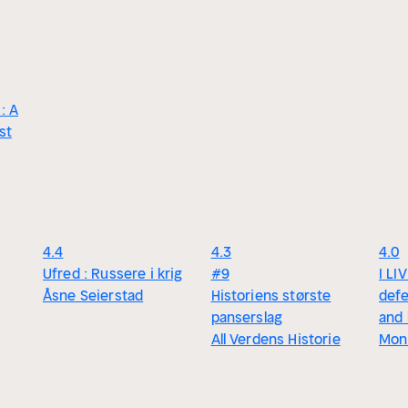
: A
st
4.4
4.3
4.0
Ufred : Russere i krig
#9
I LI
Åsne Seierstad
Historiens største
defe
panserslag
and 
All Verdens Historie
Mon