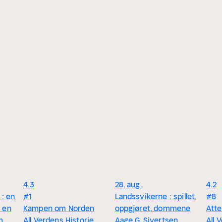
4.3
28. aug.
4.2
 : en
#1
Landssvikerne : spillet,
#8
 en
Kampen om Norden
oppgjøret, dommene
Atte
m
All Verdens Historie
Aage G. Sivertsen
All 