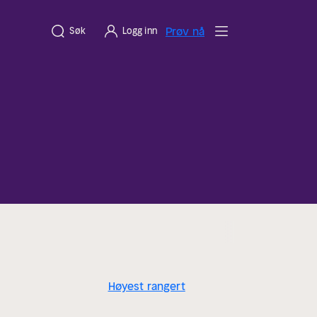
Prøv nå
Søk
Logg inn
Høyest rangert