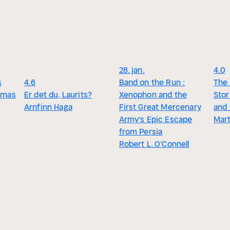
28. jan.
4.0
s
4.6
Band on the Run :
The 
amas
Er det du, Laurits?
Xenophon and the
Stor
Arnfinn Haga
First Great Mercenary
and
Army's Epic Escape
Mar
from Persia
Robert L. O'Connell