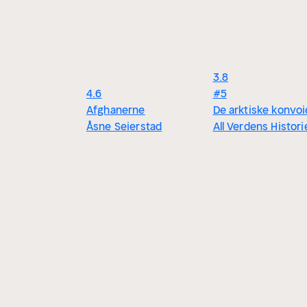
3.8
4.6
#5
Afghanerne
De arktiske konvo
Åsne Seierstad
All Verdens Histori