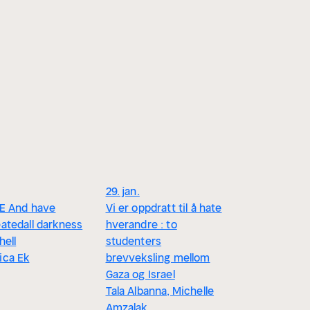
29. jan.
VE And have
Vi er oppdratt til å hate
atedall darkness
hverandre : to
hell
studenters
ica Ek
brevveksling mellom
Gaza og Israel
Tala Albanna, Michelle
Amzalak