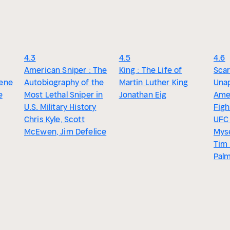
4.3
4.5
4.6
American Sniper : The
King : The Life of
Scar
iene
Autobiography of the
Martin Luther King
Unap
e
Most Lethal Sniper in
Jonathan Eig
Amer
U.S. Military History
Figh
Chris Kyle, Scott
UFC 
McEwen, Jim Defelice
Myse
Tim 
Palm