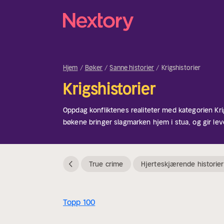
Hjem
Bøker
Sanne historier
Krigshistorier
Krigshistorier
Oppdag konfliktenes realiteter med kategorien Kri
bøkene bringer slagmarken hjem i stua, og gir le
strategier og krigens påvirkning på nasjoner og e
interessert i verdenshistorie, moderne konflikter e
har tjenestegjort, gir denne kategorien en fascin
True crime
Hjerteskjærende historier
mange fasetter.
Topp 100