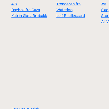
4.8
Trønderen fra
#6
Dagbok fra Gaza
Waterloo
Sla
Katrin Glatz Brubakk
Leif B. Lillegaard
Stor
All 