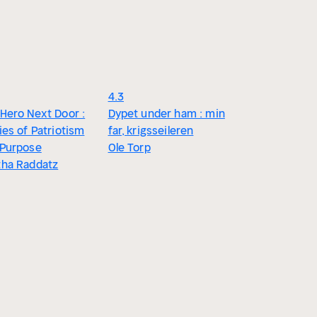
4.3
Hero Next Door :
Dypet under ham : min
ies of Patriotism
far, krigsseileren
 Purpose
Ole Torp
tha Raddatz