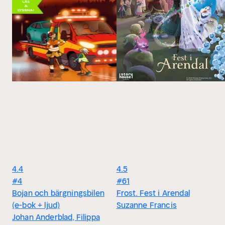
4.4
4.5
#4
#61
Bojan och bärgningsbilen
Frost. Fest i Arendal
(e-bok + ljud)
Suzanne Francis
Johan Anderblad, Filippa