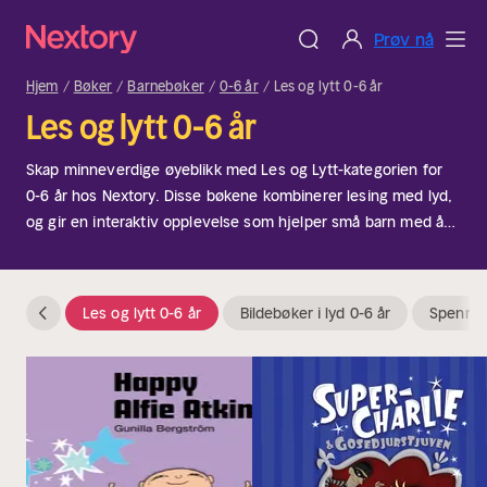
Prøv nå
Hjem
Bøker
Barnebøker
0-6 år
Les og lytt 0-6 år
Les og lytt 0-6 år
Skap minneverdige øyeblikk med Les og Lytt-kategorien for
0-6 år hos Nextory. Disse bøkene kombinerer lesing med lyd,
og gir en interaktiv opplevelse som hjelper små barn med å
utvikle leseferdighetene og fantasien. Perfekt for ivrige barn
som liker å lytte til historier mens de selv følger med visuelt.
Enten det er på bilturer eller til rolige hjemmestunder, gjør
Les og lytt 0-6 år
Bildebøker i lyd 0-6 år
Spennen
denne kategorien lesetiden enda mer spesiell.