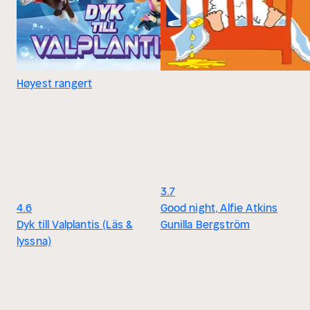
Høyest rangert
3.7
4.6
Good night, Alfie Atkins
Dyk till Valplantis (Läs &
Gunilla Bergström
lyssna)