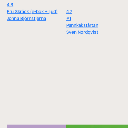
4.3
Fru Skräck (e-bok + ljud)
4.7
Jonna Björnstjerna
#1
Pannkakstårtan
Sven Nordqvist