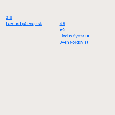
3.8
Lær ord på engelsk
4.8
- -
#9
Findus flyttar ut
Sven Nordqvist