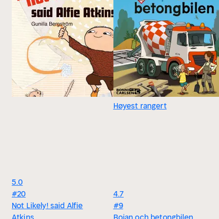
Høyest rangert
5.0
#20
4.7
Not Likely! said Alfie
#9
Atkins
Bojan och betongbilen