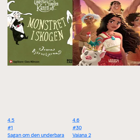
4.5
4.6
#1
#30
Sagan om den underbara
Vaiana 2