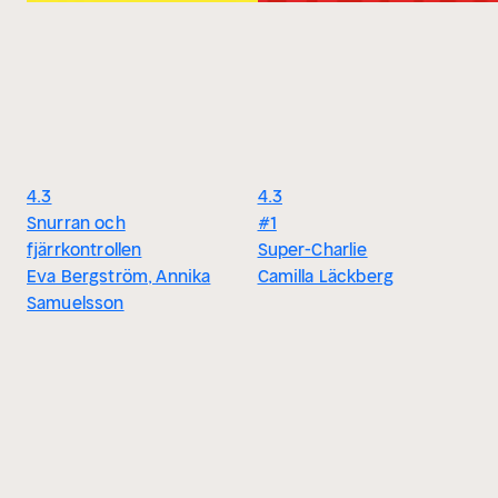
4.3
4.3
Snurran och
#1
fjärrkontrollen
Super-Charlie
Eva Bergström, Annika
Camilla Läckberg
Samuelsson