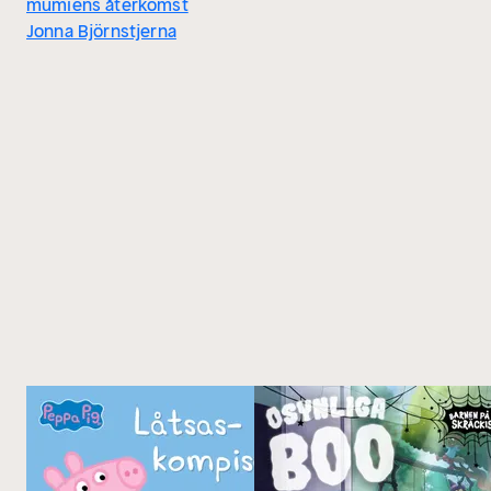
mumiens återkomst
Jonna Björnstjerna