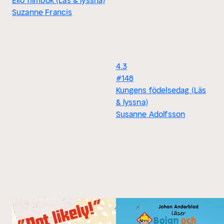
Elio filmbok (Läs & lyssna)
Suzanne Francis
4.3
#148
Kungens födelsedag (Läs
& lyssna)
Susanne Adolfsson