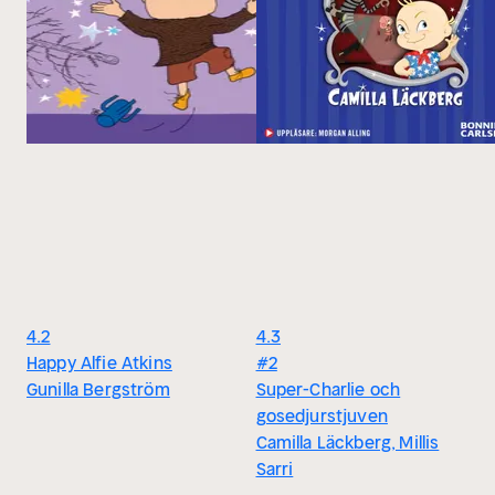
4.2
4.3
Happy Alfie Atkins
#2
Gunilla Bergström
Super-Charlie och
gosedjurstjuven
Camilla Läckberg, Millis
Sarri