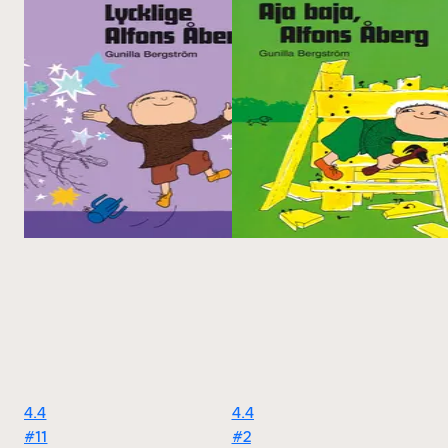
4.4
4.4
#11
#2