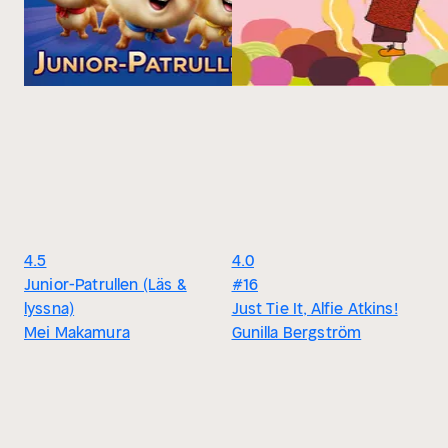
4.5
4.0
Junior-Patrullen (Läs &
#16
lyssna)
Just Tie It, Alfie Atkins!
Mei Makamura
Gunilla Bergström