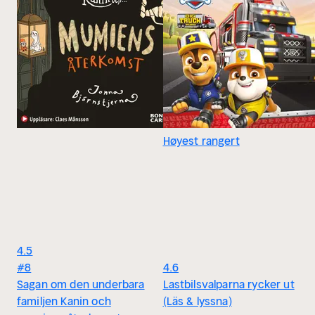
Høyest rangert
4.5
#8
4.6
Sagan om den underbara
Lastbilsvalparna rycker ut
familjen Kanin och
(Läs & lyssna)