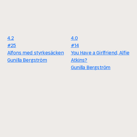
4.2
4.0
#25
#14
Alfons med styrkesäcken
You Have a Girlfriend, Alfie
Gunilla Bergström
Atkins?
Gunilla Bergström