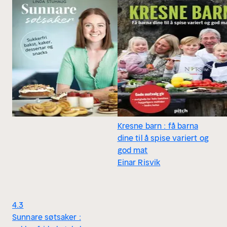
Kresne barn : få barna
dine til å spise variert og
god mat
Einar Risvik
4.3
Sunnare søtsaker :