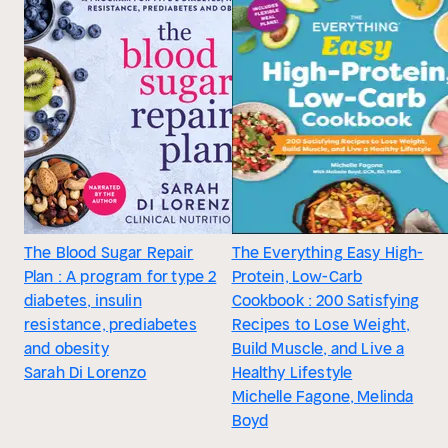
The Blood Sugar Repair
The Everything Easy High-
Plan : A program for type 2
Protein, Low-Carb
diabetes, insulin
Cookbook : 200 Satisfying
resistance, prediabetes
Recipes to Lose Weight,
and obesity
Build Muscle, and Live a
Sarah Di Lorenzo
Healthy Lifestyle
Michelle Fagone, Melinda
Boyd