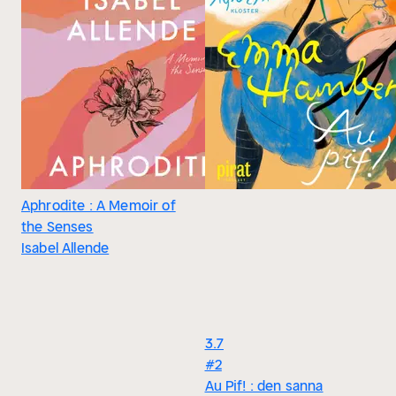
Aphrodite : A Memoir of
the Senses
Isabel Allende
3.7
#2
Au Pif! : den sanna