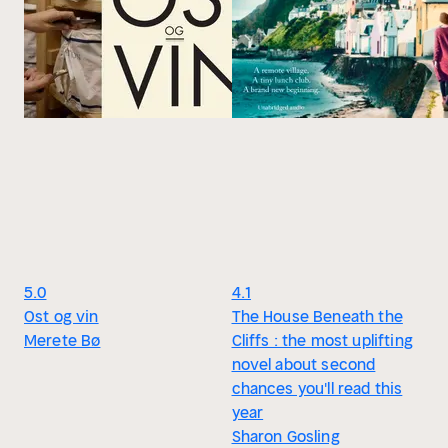
5.0
4.1
Ost og vin
The House Beneath the
Merete Bø
Cliffs : the most uplifting
novel about second
chances you'll read this
year
Sharon Gosling