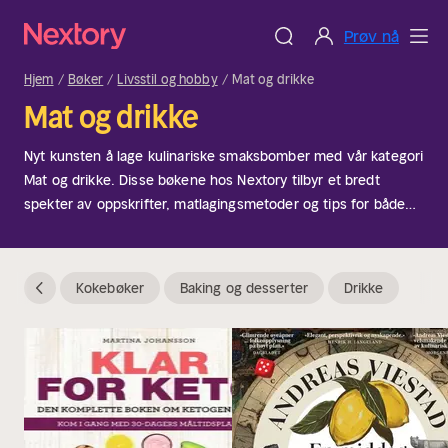
Prøv nå
Hjem
Bøker
Livsstil og hobby
Mat og drikke
Mat og drikke
Nyt kunsten å lage kulinariske smaksbomber med vår kategori
Mat og drikke. Disse bøkene hos Nextory tilbyr et bredt
spekter av oppskrifter, matlagingsmetoder og tips for både
matelskere og hobbykokker. Perfekt for alle som ønsker å
utforske nye smaker, forbedre sine matlagingsevner eller
bare nyte gleden ved god mat og drikke. Enten du er en
Kokebøker
Baking og desserter
Drikke
erfaren kokk eller en nybegynner på kjøkkenet, gir denne
kategorien deilig inspirasjon til ethvert måltid.