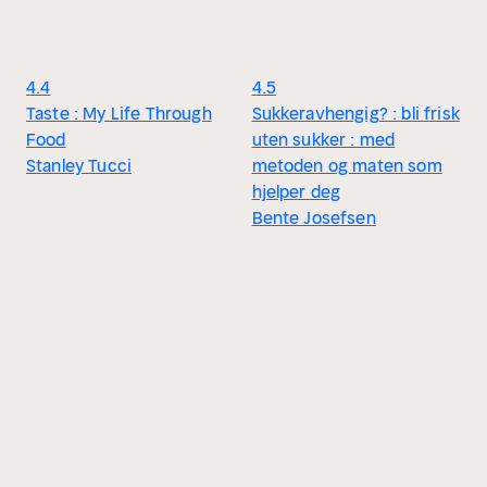
4.4
4.5
Taste : My Life Through
Sukkeravhengig? : bli frisk
Food
uten sukker : med
Stanley Tucci
metoden og maten som
hjelper deg
Bente Josefsen