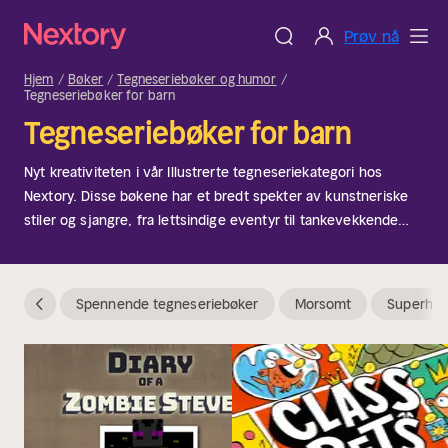
Prøv nå
Hjem
Bøker
Tegneseriebøker og humor
Tegneseriebøker for barn
Tegneseriebøker for barn
Nyt kreativiteten i vår Illustrerte tegneseriekategori hos
Nextory. Disse bøkene har et bredt spekter av kunstneriske
stiler og sjangre, fra lettsindige eventyr til tankevekkende
fortellinger. Perfekt for lesere som setter pris på kunsten i
tegneseriefortelling. Enten du er fan av klassiske tegneserier
eller moderne grafiske romaner, tilbyr denne kategorien noe
Spennende tegneseriebøker
Morsomt
Superhel
for alle.