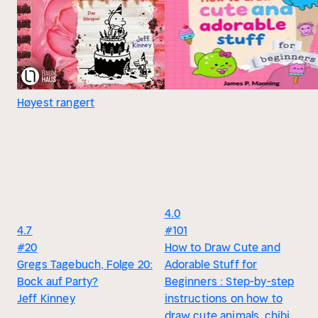
Høyest rangert
4.0
4.7
#101
#20
How to Draw Cute and
Gregs Tagebuch, Folge 20:
Adorable Stuff for
Bock auf Party?
Beginners : Step-by-step
Jeff Kinney
instructions on how to
draw cute animals, chibi