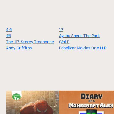
4.6
1.7
#9
Aychu Saves The Park
The 117-Storey Treehouse
(Vol.1)
Andy Griffiths
Fabelizer Movies One LLP