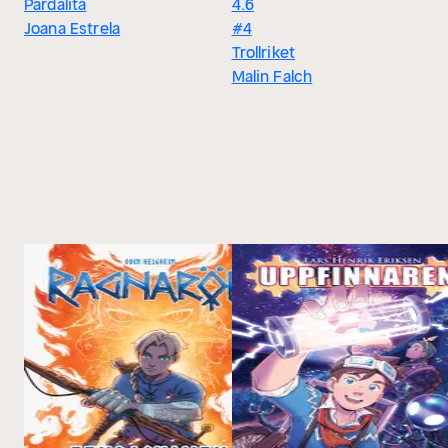
Pardalita
4.6
Joana Estrela
#4
Trollriket
Malin Falch