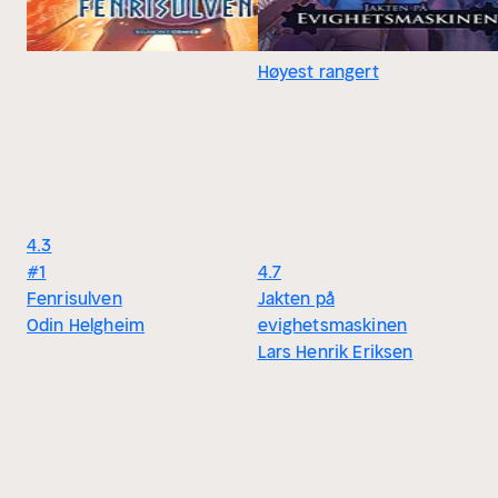
Høyest rangert
4.3
#1
4.7
Fenrisulven
Jakten på
Odin Helgheim
evighetsmaskinen
Lars Henrik Eriksen