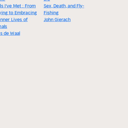
s I've Met : From
Sex, Death, and Fly-
ying to Embracing
Fishing
Inner Lives of
John Gierach
mals
s de Waal