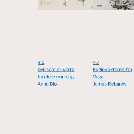
4.0
4.7
Dyr som er verre
Fuglevokteren fra
foreldre enn deg
Vega
Anna Blix
James Rebanks