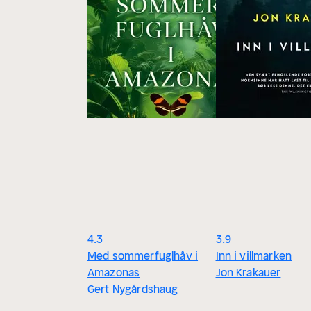
4.3
3.9
Med sommerfuglhåv i
Inn i villmarken
Amazonas
Jon Krakauer
Gert Nygårdshaug