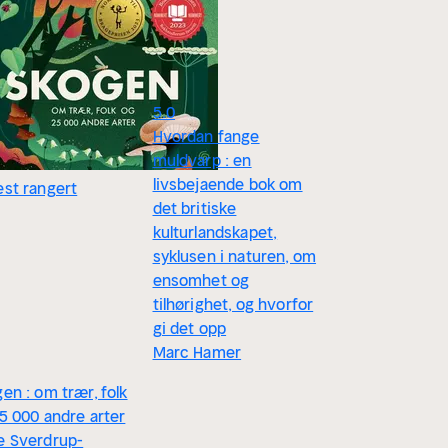
5.0
Hvordan fange
muldvarp : en
livsbejaende bok om
st rangert
det britiske
kulturlandskapet,
syklusen i naturen, om
ensomhet og
tilhørighet, og hvorfor
gi det opp
Marc Hamer
en : om trær, folk
5 000 andre arter
e Sverdrup-