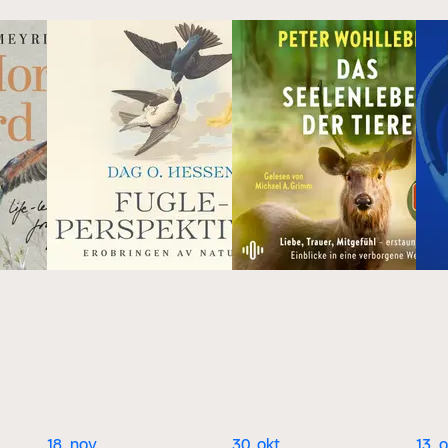
18. nov.
30. okt.
13. o