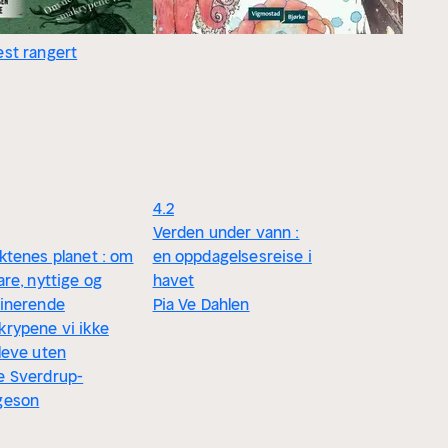
st rangert
4.2
Verden under vann :
ktenes planet : om
en oppdagelsesreise i
are, nyttige og
havet
cinerende
Pia Ve Dahlen
rypene vi ikke
leve uten
e Sverdrup-
geson