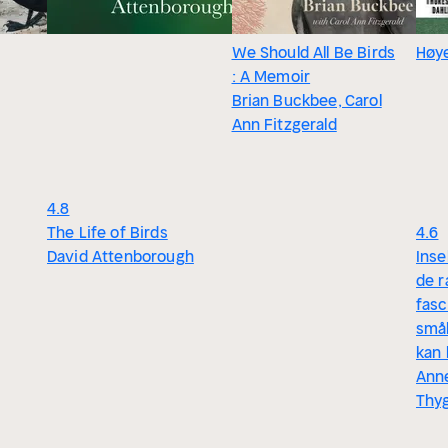
We Should All Be Birds
Høye
: A Memoir
Brian Buckbee, Carol
Ann Fitzgerald
4.8
The Life of Birds
4.6
David Attenborough
Inse
de r
fas
småk
kan 
Ann
Thy