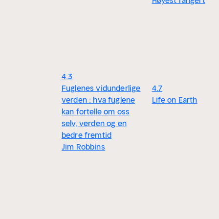
Høyest rangert
4.3
Fuglenes vidunderlige
4.7
verden : hva fuglene
Life on Earth
kan fortelle om oss
selv, verden og en
bedre fremtid
Jim Robbins