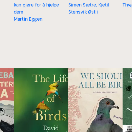
kan gjøre for å hjelpe
Simen Sætre, Kjetil
Thy
dem
Stensvik Østli
Martin Eggen