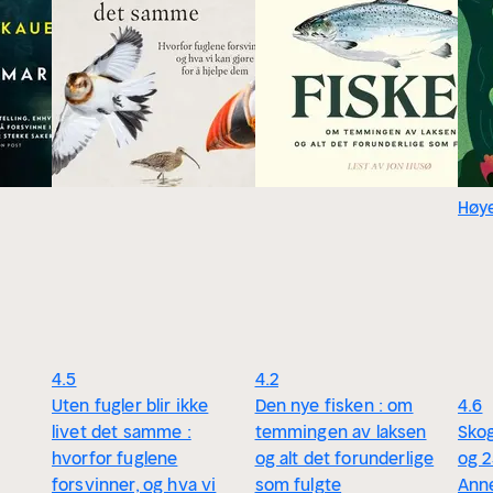
Høye
4.5
4.2
Uten fugler blir ikke
Den nye fisken : om
4.6
livet det samme :
temmingen av laksen
Skog
hvorfor fuglene
og alt det forunderlige
og 2
forsvinner, og hva vi
som fulgte
Ann