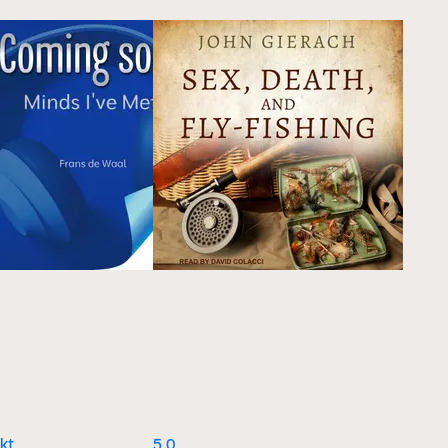
kt.
5.0