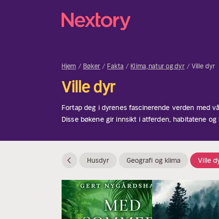
Hjem
Bøker
Fakta
Klima, natur og dyr
Ville dyr
Ville dyr
Fortap deg i dyrenes fascinerende verden med vår
Disse bøkene gir innsikt i atferden, habitatene og
naturen. Perfekt for lesere som er lidenskapelig o
Enten du er interessert i rovdyr, truede arter elle
denne kategorien en dypere forståelse av villmar
Husdyr
Geografi og klima
Ville d