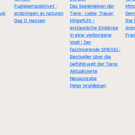
Fugleperspektivet :
Das Seelenleben der
Mind
awk
erobringen av naturen
Tiere : Liebe, Trauer,
Den
Dag O. Hessen
Mitgefühl –
the 
erstaunliche Einblicke
Ani
in eine verborgene
Fran
Welt | Der
faszinierende SPIEGEL-
Bestseller über die
Gefühlswelt der Tiere.
Aktualisierte
Neuausgabe
Peter Wohlleben