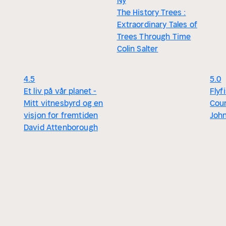
Ny
The History Trees :
Extraordinary Tales of
Trees Through Time
Colin Salter
4.5
5.0
Et liv på vår planet -
Flyf
Mitt vitnesbyrd og en
Cou
visjon for fremtiden
John
David Attenborough