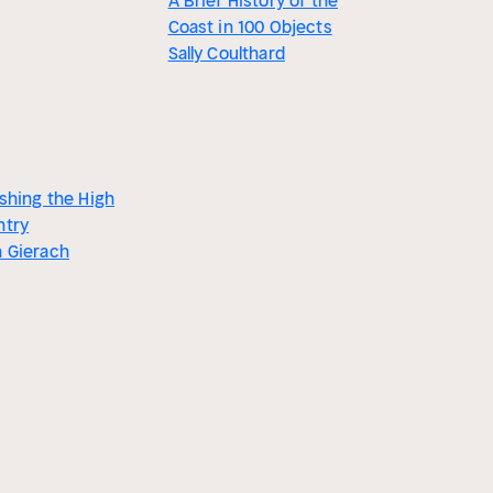
A Brief History of the
Coast in 100 Objects
Sally Coulthard
ishing the High
ntry
 Gierach