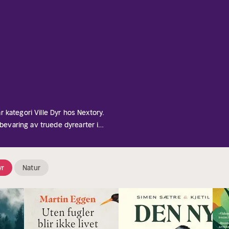
 kategori Ville Dyr hos Nextory.
 bevaring av truede dyrearter i
pptatt av dyreliv og naturen.
r økosystemene de lever i, gir
kas beboere.
yr
Natur