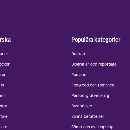
rska
Populära kategorier
orier
Deckare
öcker
Biografier och reportage
ker
Romaner
in
Feelgood och romance
arn
Personlig utveckling
stor
Barnböcker
ttare
Sanna berättelser
sare
Sömn och avslappning