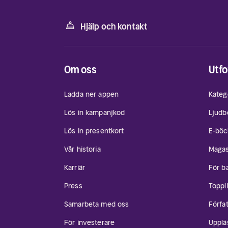
Hjälp och kontakt
Om oss
Utfo
Ladda ner appen
Kateg
Lös in kampanjkod
Ljudb
Lös in presentkort
E-böc
Vår historia
Magas
Karriär
För b
Press
Toppli
Samarbeta med oss
Förfa
För investerare
Upplä