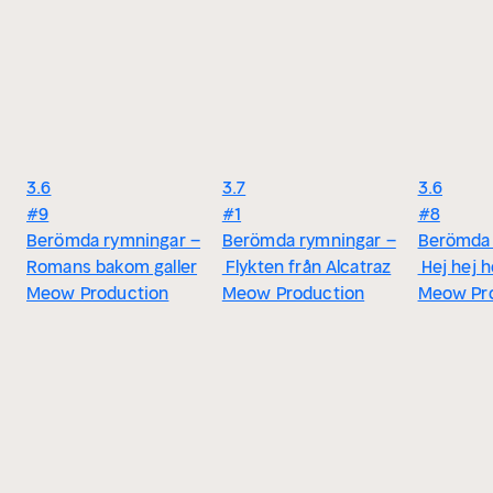
3.6
3.7
3.6
#9
#1
#8
Berömda rymningar –
Berömda rymningar –
Berömda 
Romans bakom galler
Flykten från Alcatraz
Hej hej h
Meow Production
Meow Production
Meow Pr