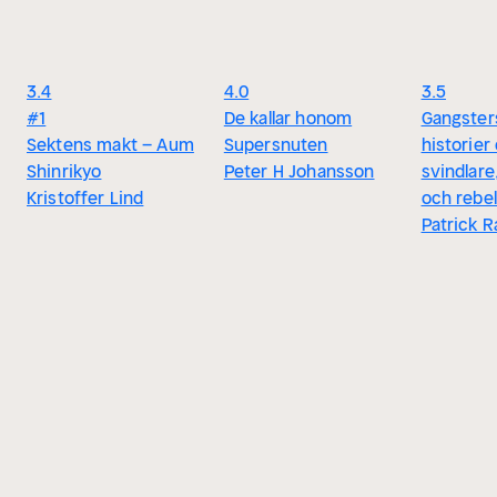
3.4
4.0
3.5
#1
De kallar honom
Gangster
Sektens makt – Aum
Supersnuten
historier
Shinrikyo
Peter H Johansson
svindlare
Kristoffer Lind
och rebel
Patrick 