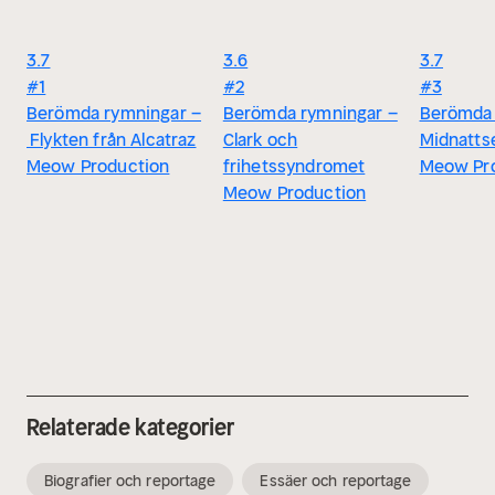
3.7
3.6
3.7
#1
#2
#3
Berömda rymningar –
Berömda rymningar –
Berömda 
Flykten från Alcatraz
Clark och
Midnatts
Meow Production
frihetssyndromet
Meow Pr
Meow Production
Relaterade kategorier
Biografier och reportage
Essäer och reportage