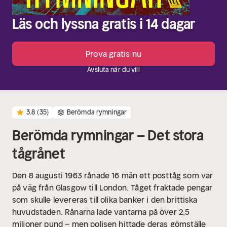
Läs och lyssna gratis i 14 dagar
Prova gratis nu
Avsluta när du vill
3.8
(35)
Berömda rymningar
Berömda rymningar – Det stora
tågrånet
Den 8 augusti 1963 rånade 16 män ett posttåg som var
på väg från Glasgow till London. Tåget fraktade pengar
som skulle levereras till olika banker i den brittiska
huvudstaden. Rånarna lade vantarna på över 2,5
miljoner pund – men polisen hittade deras gömställe