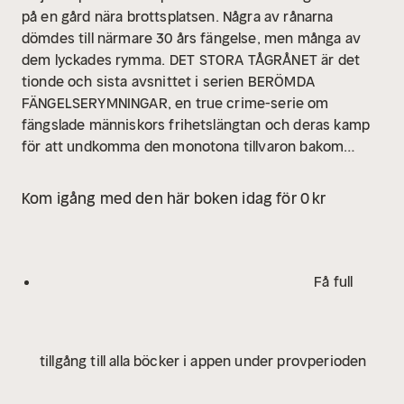
på en gård nära brottsplatsen. Några av rånarna
dömdes till närmare 30 års fängelse, men många av
dem lyckades rymma.
DET STORA TÅGRÅNET är det
tionde och sista avsnittet i serien BERÖMDA
FÄNGELSERYMNINGAR, en true crime-serie om
fängslade människors frihetslängtan och deras kamp
för att undkomma den monotona tillvaron bakom
galler på de mest häpnadsväckande sätt.
Kom igång med den här boken idag för 0 kr
Få full
tillgång till alla böcker i appen under provperioden