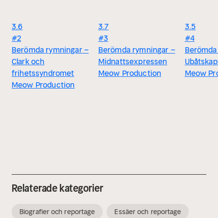
3.6
3.7
3.5
#2
#3
#4
Berömda rymningar –
Berömda rymningar –
Berömda 
Clark och
Midnattsexpressen
Ubåtskap
frihetssyndromet
Meow Production
Meow Pr
Meow Production
Relaterade kategorier
Biografier och reportage
Essäer och reportage