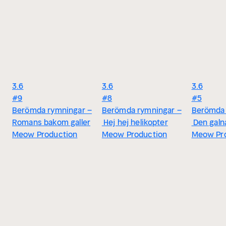
3.6
3.6
3.6
#9
#8
#5
Berömda rymningar –
Berömda rymningar –
Berömda 
Romans bakom galler
Hej hej helikopter
Den galn
Meow Production
Meow Production
Meow Pr