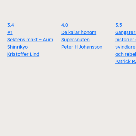
3.4
4.0
3.5
#1
De kallar honom
Gangster
Sektens makt – Aum
Supersnuten
historier
Shinrikyo
Peter H Johansson
svindlare
Kristoffer Lind
och rebel
Patrick 