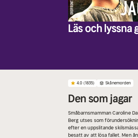
Läs och lyssna g
4.0
(1835)
Skånemorden
Den som jagar
Småbarnsmamman Caroline Dahl 
Berg utses som förundersökning
efter en uppslitande skilsmässa
besatt av att lösa fallet. Men