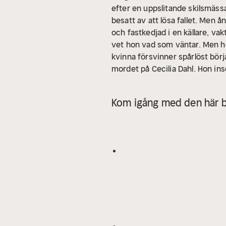
efter en uppslitande skilsmässa
besatt av att lösa fallet. Men
och fastkedjad i en källare, vak
vet hon vad som väntar. Men hon
kvinna försvinner spårlöst bör
mordet på Cecilia Dahl. Hon inse
rapp och nervkittlande deckare 
Skånemorden som handlar om de
Kom igång med den här b
debutbok.
”’Den som’ jagar en
intressant huvudperson som ly
sin man och fyra barn. Hon är
debutroman.
”Jag ville skriva
deckare med äkta bladvändarkva