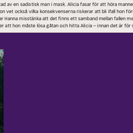
tad av en sadistisk man i mask. Alicia fasar för att höra manne
 vet också vilka konsekvenserna riskerar att bli ifall hon förs
jar Hanna misstänka att det finns ett samband mellan fallen 
r att hon måste lösa gåtan och hitta Alicia – innan det är för 
som utspelar sig i trakterna kring Falsterbo och Malmö. Det ä
n frånskilda kriminalinspektören Hanna Berg. Det är också 
 spännande deckare som utspelar sig i Skåne. Debutanten Za
fter boken.” Ljudboksbloggen
Om författaren:
Zara Mahmood 
 utbildad socionom och jobbar som biståndshandläggare. "Den 
 en spännande och lättillgänglig kriminalroman utan att tumma p
litet helt enkelt.”