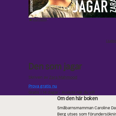
4.0
1 835
Ljudb
Den som jagar
Skriven av
Zara Mahmood
Prova gratis nu
Gratis i 14 dagar · Avsluta när du vill
Om den här boken
Småbarnsmamman Caroline Dahl 
Berg utses som förundersökning