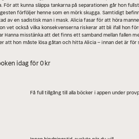
. För att kunna släppa tankarna på separationen går hon fullst
 ångesten förföljer henne som en mörk skugga.
Samtidigt befinn
tad av en sadistisk man i mask. Alicia fasar för att höra manne
 vet också vilka konsekvenserna riskerar att bli ifall hon förs
jar Hanna misstänka att det finns ett samband mellan fallen 
r att hon måste lösa gåtan och hitta Alicia – innan det är för 
som utspelar sig i trakterna kring Falsterbo och Malmö. Det ä
n frånskilda kriminalinspektören Hanna Berg. Det är också 
oken idag för 0 kr
 spännande deckare som utspelar sig i Skåne. Debutanten Za
fter boken.” Ljudboksbloggen
Om författaren:
Zara Mahmood 
 utbildad socionom och jobbar som biståndshandläggare. "Den 
 en spännande och lättillgänglig kriminalroman utan att tumma p
Få full tillgång till alla böcker i appen under pro
litet helt enkelt.”
Ingen bindningstid, avsluta när du vill