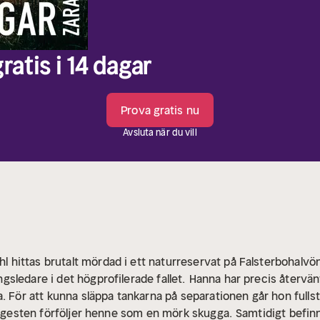
ratis i 14 dagar
Prova gratis nu
Avsluta när du vill
hittas brutalt mördad i ett naturreservat på Falsterbohalvö
sledare i det högprofilerade fallet.
Hanna har precis återvänt
. För att kunna släppa tankarna på separationen går hon fullst
 ångesten förföljer henne som en mörk skugga.
Samtidigt befinn