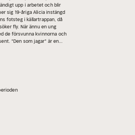
ändigt upp i arbetet och blir
er sig 19-åriga Alicia instängd
ns fotsteg i källartrappan, då
öker fly.
När ännu en ung
med de försvunna kvinnorna och
sent.
"Den som jagar" är en
r den första delen i
författaren Zara Mahmoods
ra Mahmood har mejslat fram en
bor i Malmö tillsammans med
som jagar" är hennes
å det litterära. En rapp svensk
vperioden