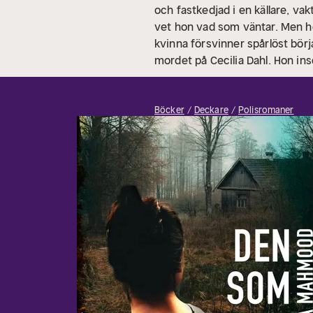
och fastkedjad i en källare, vak
vet hon vad som väntar. Men hon
kvinna försvinner spårlöst bör
mordet på Cecilia Dahl. Hon inse
rapp och nervkittlande deckare 
Skånemorden som handlar om de
debutbok.
”’Den som’ jagar en
Böcker
Deckare
Polisromaner
intressant huvudperson som ly
sin man och fyra barn. Hon är
debutroman.
”Jag ville skriva
deckare med äkta bladvändarkva