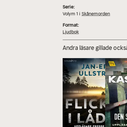
Serie:
Volym
1
i
Skånemorden
Format:
Ljudbok
Andra läsare gillade ocks