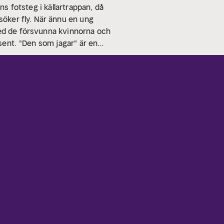
ns fotsteg i källartrappan, då
öker fly.
När ännu en ung
med de försvunna kvinnorna och
sent.
"Den som jagar" är en
r den första delen i
författaren Zara Mahmoods
ra Mahmood har mejslat fram en
bor i Malmö tillsammans med
som jagar" är hennes
å det litterära. En rapp svensk