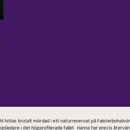
ok
hittas brutalt mördad i ett naturreservat på Falsterbohalvö
sledare i det högprofilerade fallet.
Hanna har precis återvänt