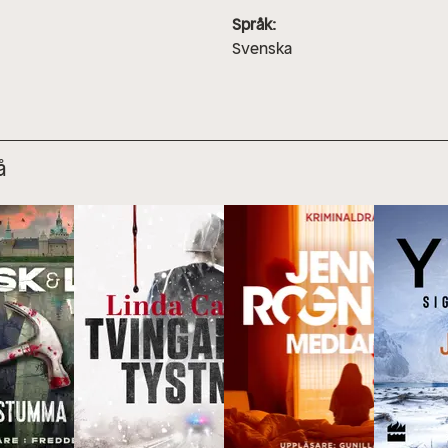
Språk:
Svenska
å