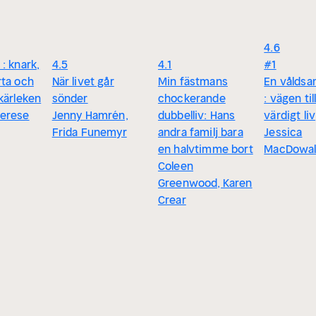
4.6
: knark,
4.5
4.1
#1
rta och
När livet går
Min fästmans
En våldsa
kärleken
sönder
chockerande
: vägen til
erese
Jenny Hamrén,
dubbelliv: Hans
värdigt liv
Frida Funemyr
andra familj bara
Jessica
en halvtimme bort
MacDowal
Coleen
Greenwood, Karen
Crear