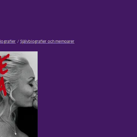
iografier
Självbiografier och memoarer