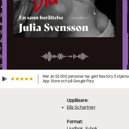
Mer än 52 000 personer har gett Nextory 5 stjärnor
App Store och på Google Play.
Uppläsare:
Ella Schartner
Format:
Ljudbok
E-bok