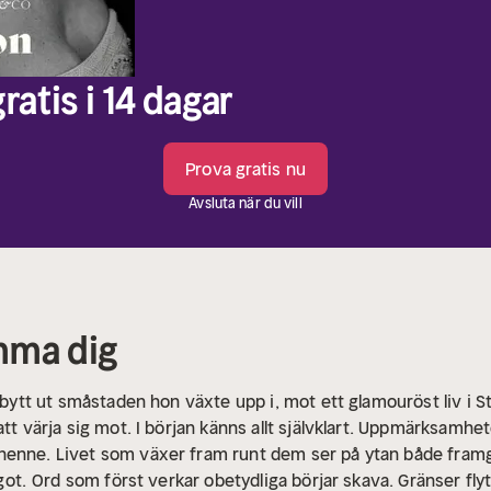
ratis i 14 dagar
Prova gratis nu
Avsluta när du vill
mma dig
n bytt ut småstaden hon växte upp i, mot ett glamouröst liv i 
att värja sig mot. I början känns allt självklart. Uppmärksamhe
henne. Livet som växer fram runt dem ser på ytan både fram
got.
Ord som först verkar obetydliga börjar skava. Gränser fly