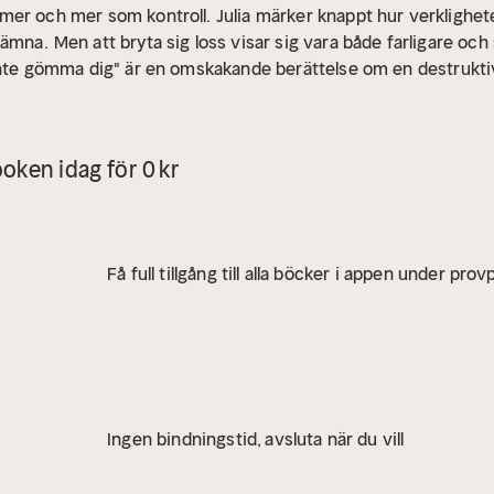
er och mer som kontroll. Julia märker knappt hur verklighete
lämna.
Men att bryta sig loss visar sig vara både farligare oc
nte gömma dig" är en omskakande berättelse om en destruktiv 
oken idag för 0 kr
Få full tillgång till alla böcker i appen under pro
Ingen bindningstid, avsluta när du vill