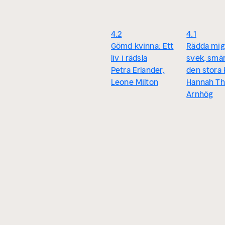
4.2
4.1
Gömd kvinna: Ett
Rädda mig 
liv i rädsla
svek, smä
Petra Erlander,
den stora 
Leone Milton
Hannah Th
Arnhög