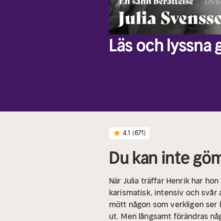
Läs och lyssna g
4.1
(671)
Du kan inte gö
När Julia träffar Henrik har ho
karismatisk, intensiv och svår 
mött någon som verkligen ser 
ut.
Men långsamt förändras nå