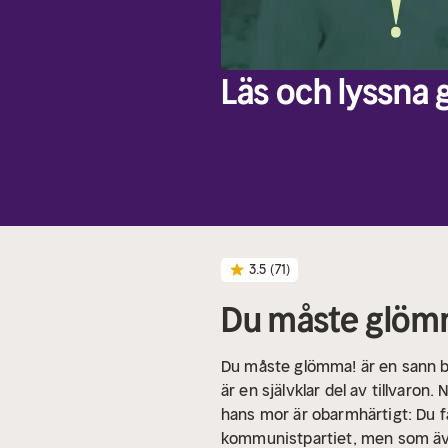
Läs och lyssna g
3.5
(71)
Du måste glöm
Du måste glömma! är en sann be
är en självklar del av tillvaron
hans mor är obarmhärtigt: Du få
kommunistpartiet, men som även