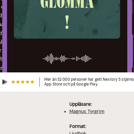
Mer än 52 000 personer har gett Nextory 5 stjärnor
App Store och på Google Play.
Uppläsare:
Magnus Tyrgrim
Format:
Ljudbok