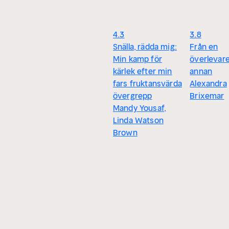
4.3
3.8
Snälla, rädda mig:
Från en
Min kamp för
överlevare 
kärlek efter min
annan
fars fruktansvärda
Alexandra
övergrepp
Brixemar
Mandy Yousaf,
Linda Watson
Brown