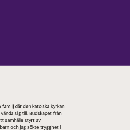
 familj där den katolska kyrkan
 vända sig till. Budskapet från
tt samhälle styrt av
barn och jag sökte trygghet i