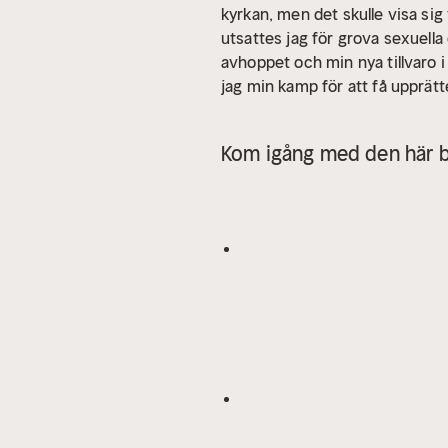
kyrkan, men det skulle visa sig 
utsattes jag för grova sexuella
avhoppet och min nya tillvaro 
jag min kamp för att få upprät
mig att lova att inte berätta 
Tjeckoslovakien. Vid 27 års åld
Kom igång med den här b
han fortfarande bor, tillsamm
berörande självbiografi." Annet