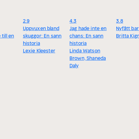
2.9
4.3
3.8
Uppvuxen bland
Jag hade inte en
Nyfått ba
till en
skuggor: En sann
chans: En sann
Britta Kign
historia
historia
Lexie Kleester
Linda Watson
Brown, Shaneda
Daly