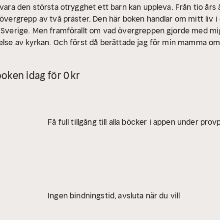
vara den största otrygghet ett barn kan uppleva. Från tio års ål
 övergrepp av två präster. Den här boken handlar om mitt liv i
i Sverige. Men framförallt om vad övergreppen gjorde med mig
telse av kyrkan. Och först då berättade jag för min mamma om 
detta så länge hon levde. Du måste glömma!«
Jozef Zapotoka fö
er hoppade han av till väst under en resa i Finland och bosatte
oken idag för 0 kr
ans med sin sambo Lena.
Sagt om boken:
"Du måste glömma! är
te Sjöberg, BTJ
Få full tillgång till alla böcker i appen under pro
Ingen bindningstid, avsluta när du vill