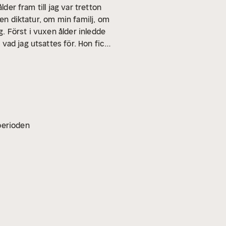
der fram till jag var tretton
 en diktatur, om min familj, om
. Först i vuxen ålder inledde
vad jag utsattes för. Hon fick
ddes 1959 i dåvarande
 sig sedan i Helsingborg, där
 en lågmäld, stark och
vperioden