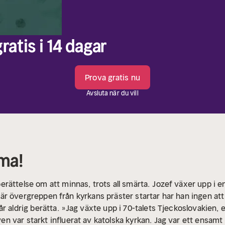
ratis i 14 dagar
Prova gratis nu
Avsluta när du vill
ma!
rättelse om att minnas, trots all smärta.
Jozef växer upp i en
. När övergreppen från kyrkans präster startar har han ingen att
r aldrig berätta.
»Jag växte upp i 70-talets Tjeckoslovakien, e
 var starkt influerat av katolska kyrkan. Jag var ett ensamt 