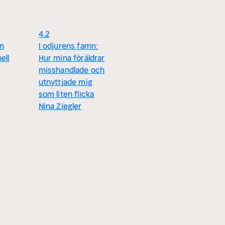
4.2
3.7
3.0
rn
I odjurens famn:
Kärlek tjockare än
Det onda 
ell
Hur mina föräldrar
blod
en sann
misshandlade och
Linda Gabrielsson
berättels
utnyttjade mig
sexuella
som liten flicka
övergrep
Nina Ziegler
läkning
Linda Lin