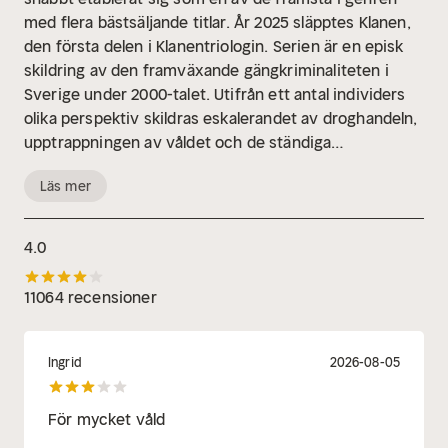
med flera bästsäljande titlar. År 2025 släpptes Klanen,
den första delen i Klanentriologin. Serien är en episk
skildring av den framväxande gängkriminaliteten i
Sverige under 2000-talet. Utifrån ett antal individers
olika perspektiv skildras eskalerandet av droghandeln,
upptrappningen av våldet och de ständiga
dödsskjutningarna. Klanenserien är också en skildring
Läs mer
av hedersvåld, familjerelationer, människors olika
förutsättningar och kärleken som krossar alla murar.
Uppföljaren Kriget kommer ut våren 2026. Engman är
4.0
även känd för sin bakgrund som journalist och har ett
skarpt öga för samtidsfenomen. Han räknas idag som
11064 recensioner
en av den svenska spänningslitteraturens mest
dynamiska och engagerande röster. Serien om
Vanessa Frank-serien har getts ut i över 20 länder,
Ingrid
2026-08-05
bland annat i USA, Storbritannien, Tyskland och
Spanien, och sålt i över 2 miljoner exemplar världen
För mycket våld
över. År 2021 grundades Pascal Engmans stiftelse som