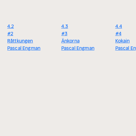
4.2
4.3
4.4
#2
#3
#4
Råttkungen
Änkorna
Kokain
Pascal Engman
Pascal Engman
Pascal E