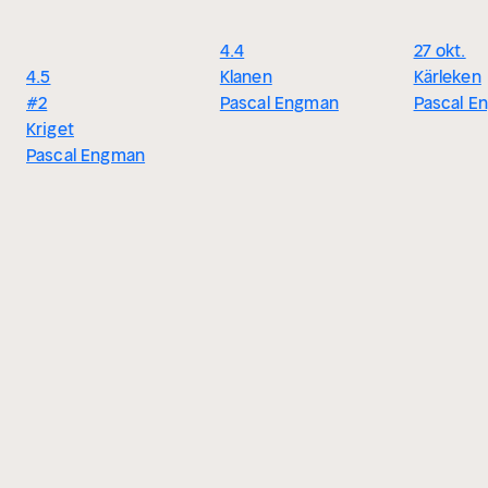
4.4
27 okt.
4.5
Klanen
Kärleken
#2
Pascal Engman
Pascal E
Kriget
Pascal Engman