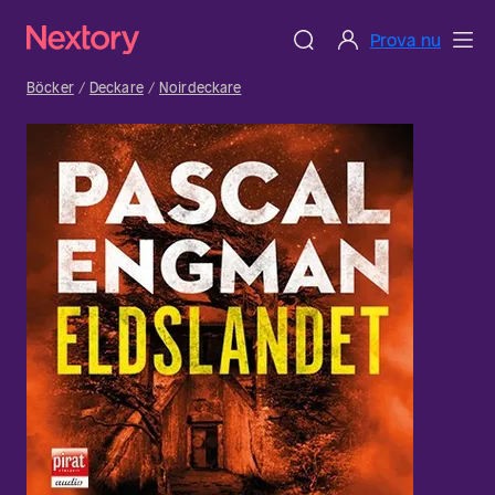
Prova nu
Böcker
Deckare
Noirdeckare