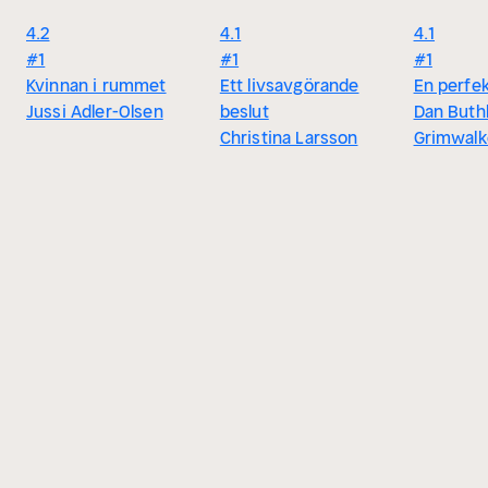
4.2
4.1
4.1
#1
#1
#1
Kvinnan i rummet
Ett livsavgörande
En perfe
Jussi Adler-Olsen
beslut
Dan Buthl
Christina Larsson
Grimwalk