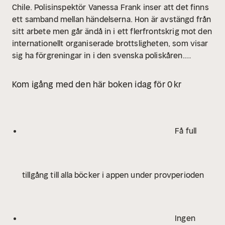
Chile. Polisinspektör Vanessa Frank inser att det finns
ett samband mellan händelserna. Hon är avstängd från
sitt arbete men går ändå in i ett flerfrontskrig mot den
internationellt organiserade brottsligheten, som visar
sig ha förgreningar in i den svenska poliskåren.
Eldslandet är en dramatisk och brutal spänningsroman
och den första med Vanessa Frank i huvudrollen.
Kom igång med den här boken idag för 0 kr
Få full
tillgång till alla böcker i appen under provperioden
Ingen