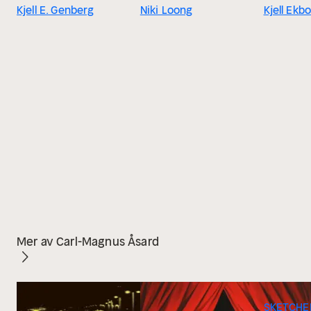
Kjell E. Genberg
Niki Loong
Kjell Ekb
Mer av Carl-Magnus Åsard
SKETCHER