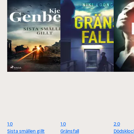
1.0
1.0
2.0
Sista smällen gillt
Gränsfall
Dödskloc