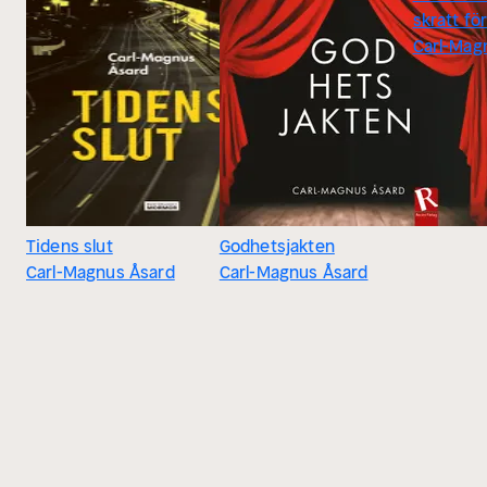
skratt fö
Carl-Mag
Tidens slut
Godhetsjakten
Carl-Magnus Åsard
Carl-Magnus Åsard