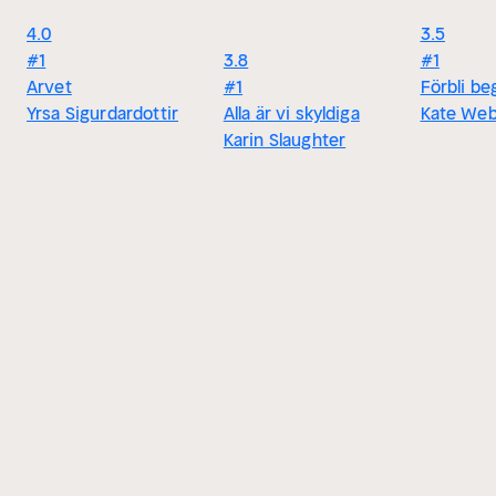
4.0
3.5
#1
3.8
#1
Arvet
#1
Förbli be
Yrsa Sigurdardottir
Alla är vi skyldiga
Kate We
Karin Slaughter