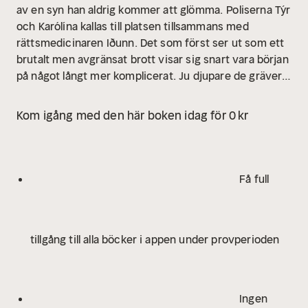
av en syn han aldrig kommer att glömma.
Poliserna Týr
och Karólína kallas till platsen tillsammans med
rättsmedicinaren Iðunn. Det som först ser ut som ett
brutalt men avgränsat brott visar sig snart vara början
på något långt mer komplicerat. Ju djupare de gräver i
familjens liv, desto fler sprickor träder fram och
bakom fasaden döljer sig sanningar som någon är
Kom igång med den här boken idag för 0 kr
beredd att göra vad som helst för att skydda.
Jag ser
dig är första delen i Yrsa Sigurðardóttirs nya serie
Svart is, en mörk och gastkramande start på något
som kommer att hålla dig vaken långt in på
Få full
natten.
Yrsa Sigurðardóttir debuterade 2005 och är en
av Nordens mest hyllade deckarförfattare. Hennes
böcker har sålts i 5 miljoner exemplar och översatts
tillgång till alla böcker i appen under provperioden
till fler än 30 språk. För sin bokserie om Huldar och
Freyja har Sigurðardóttir tilldelats bland annat The
Blood Drop (Islands största deckarpris), Palle
Rosenkrantz-priset i Danmark och nominerats till
Ingen
Glasnyckeln.
”Yrsa Sigurðardóttir fångar det isländska