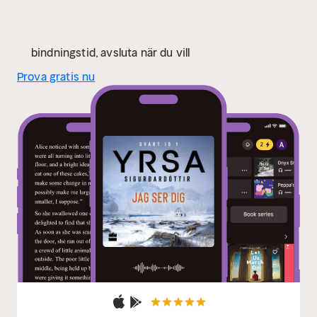
samhällets själ i sina storslagna och genuint
intelligenta berättelser.” ARNE DAHL
”Riktigt bra
deckarläsning.” GUNILLA WEDDING, Skånska Dagbladet
bindningstid, avsluta när du vill
Prova gratis nu