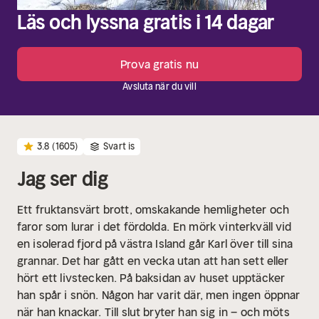
Läs och lyssna gratis i 14 dagar
Prova gratis nu
Avsluta när du vill
3.8
(1605)
Svart is
Jag ser dig
Ett fruktansvärt brott, omskakande hemligheter och
faror som lurar i det fördolda.
En mörk vinterkväll vid
en isolerad fjord på västra Island går Karl över till sina
grannar. Det har gått en vecka utan att han sett eller
hört ett livstecken. På baksidan av huset upptäcker
han spår i snön. Någon har varit där, men ingen öppnar
när han knackar. Till slut bryter han sig in – och möts