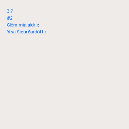
3.7
#2
Glöm mig aldrig
Yrsa Sigurðardóttir