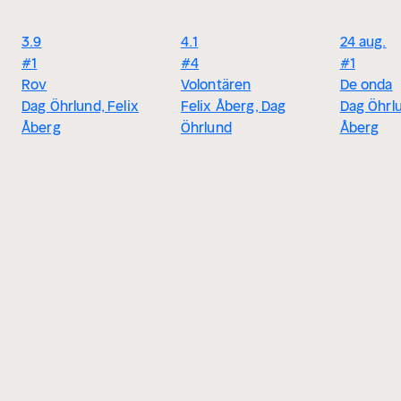
3.9
4.1
24 aug.
#1
#4
#1
Rov
Volontären
De onda
Dag Öhrlund, Felix
Felix Åberg, Dag
Dag Öhrlu
Åberg
Öhrlund
Åberg