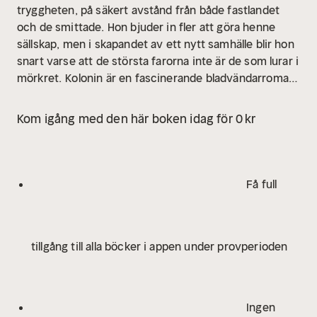
tryggheten, på säkert avstånd från både fastlandet
och de smittade. Hon bjuder in fler att göra henne
sällskap, men i skapandet av ett nytt samhälle blir hon
snart varse att de största farorna inte är de som lurar i
mörkret.
Kolonin är en fascinerande bladvändarroman
om människor som kämpar för att överleva i en värld
där mänskligheten gått förlorad, i ruinerna av det
Kom igång med den här boken idag för 0 kr
Stockholm som en gång var, bland religiösa sekter och
nybildade diktaturer.
Boken är Felix Åbergs
debutroman och första delen i en serie.
Få full
tillgång till alla böcker i appen under provperioden
Ingen