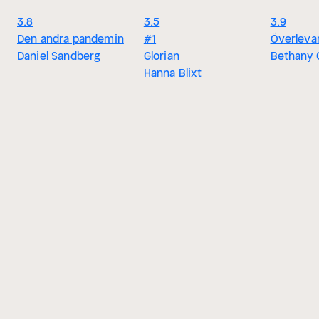
3.8
3.5
3.9
Den andra pandemin
#1
Överleva
Daniel Sandberg
Glorian
Bethany C
Hanna Blixt