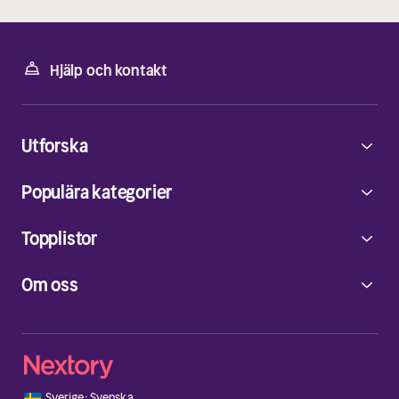
Hjälp och kontakt
Utforska
Populära kategorier
Topplistor
Om oss
🇸🇪
Sverige
·
Svenska