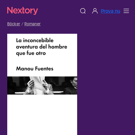
Prova nu
Böcker
Romaner