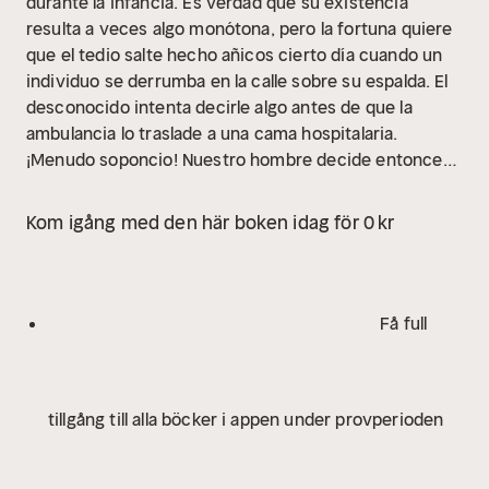
durante la infancia. Es verdad que su existencia
resulta a veces algo monótona, pero la fortuna quiere
que el tedio salte hecho añicos cierto día cuando un
individuo se derrumba en la calle sobre su espalda. El
desconocido intenta decirle algo antes de que la
ambulancia lo traslade a una cama hospitalaria.
¡Menudo soponcio! Nuestro hombre decide entonces
investigar los pormenores del asombro y descubre
que el interfecto posee también el calamitoso nombre
Kom igång med den här boken idag för 0 kr
que lo atormenta.
Få full
tillgång till alla böcker i appen under provperioden