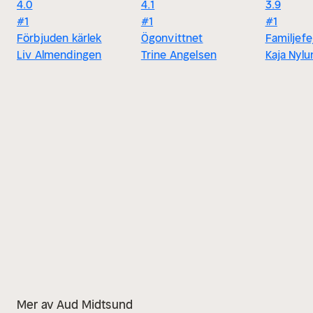
4.0
4.1
3.9
#1
#1
#1
Förbjuden kärlek
Ögonvittnet
Familjef
Liv Almendingen
Trine Angelsen
Kaja Nylu
Mer av Aud Midtsund