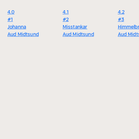
4.0
4.1
4.2
#1
#2
#3
Johanna
Misstankar
Himmelb
Aud Midtsund
Aud Midtsund
Aud Midt