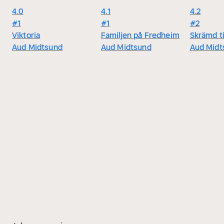
4.0
4.1
4.2
#1
#1
#2
Viktoria
Familjen på Fredheim
Skrämd ti
Aud Midtsund
Aud Midtsund
Aud Midt