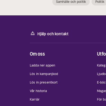
Samhälle och politik
Politik
Hjälp och kontakt
Om oss
Utfo
Ladda ner appen
Kateg
Lös in kampanjkod
Ljudb
Lös in presentkort
E-böc
Vår historia
Magas
Karriär
För b