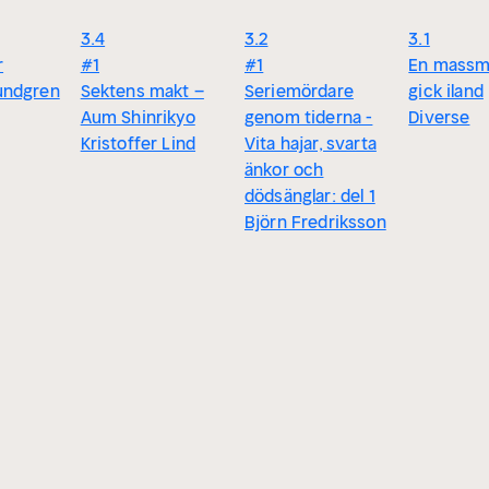
3.4
3.2
3.1
r
#1
#1
En massm
undgren
Sektens makt –
Seriemördare
gick iland
Aum Shinrikyo
genom tiderna -
Diverse
Kristoffer Lind
Vita hajar, svarta
änkor och
dödsänglar: del 1
Björn Fredriksson