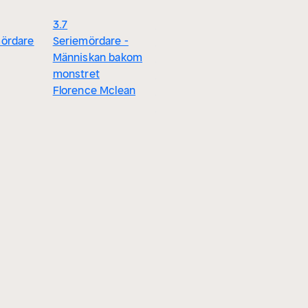
3.7
3.7
3.4
ördare
Seriemördare -
Utredarna – En
Det perfe
Människan bakom
bok om ondska
brottet
monstret
och brottslighet
Diverse
Florence Mclean
Bent Isager-
Nielsen