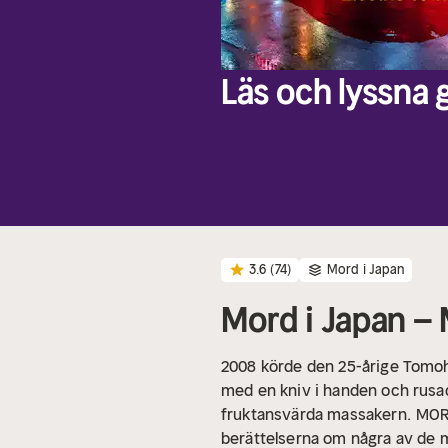
Läs och lyssna g
3.6
(74)
Mord i Japan
Mord i Japan – 
2008 körde den 25-årige Tomohi
med en kniv i handen och rusad
fruktansvärda massakern.
MORD
berättelserna om några av de 