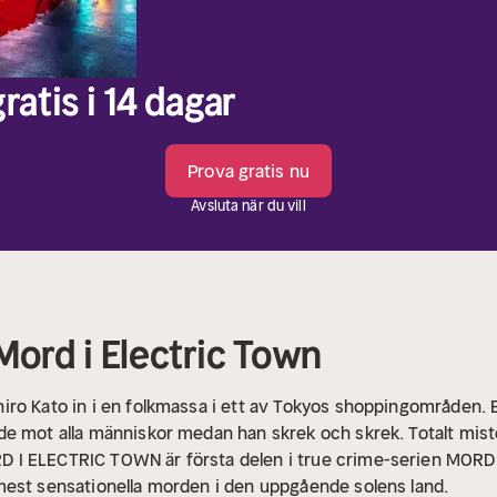
ratis i 14 dagar
Prova gratis nu
Avsluta när du vill
Mord i Electric Town
ro Kato in i en folkmassa i ett av Tokyos shoppingområden. E
e mot alla människor medan han skrek och skrek. Totalt miste
 I ELECTRIC TOWN är första delen i true crime-serien MORD I
mest sensationella morden i den uppgående solens land.