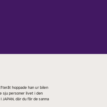
fteråt hoppade han ur bilen
 sju personer livet i den
 JAPAN, där du får de sanna