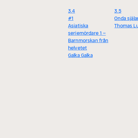
3.4
3.5
#1
Onda själa
Asiatiska
Thomas L
seriemördare 1 –
Barnmorskan från
helvetet
Galka Galka