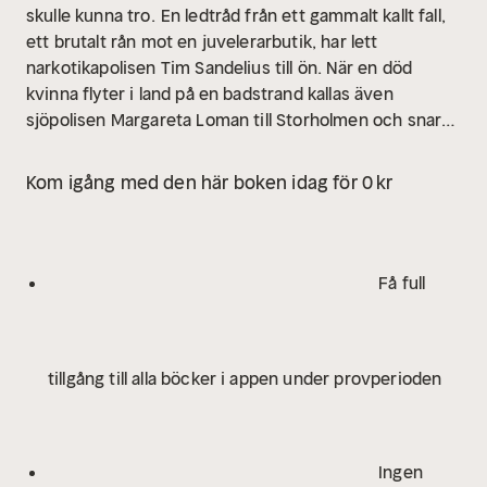
skulle kunna tro.
En ledtråd från ett gammalt kallt fall,
ett brutalt rån mot en juvelerarbutik, har lett
narkotikapolisen Tim Sandelius till ön. När en död
kvinna flyter i land på en badstrand kallas även
sjöpolisen Margareta Loman till Storholmen och snart
börjar fler märkliga händelser att ske.
Storholmarnas
paradis förmörkas av misstänksamhet. Hur hänger
Kom igång med den här boken idag för 0 kr
allting samman? Och går det verkligen att lita på alla
som vistas på ön?
Helena Sigander är en svensk
förläggare och författare av över 30 böcker. Hon har
skrivit romaner, kriminallitteratur, barnböcker, noveller
Få full
och dramatik, och driver även en deckarskrivarskola
på nätet.
tillgång till alla böcker i appen under provperioden
Ingen