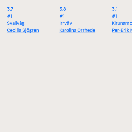
3.7
3.8
3.1
#1
#1
#1
Svallvåg
Irrväv
Kirunam
Cecilia Sjögren
Karolina Orrhede
Per-Erik