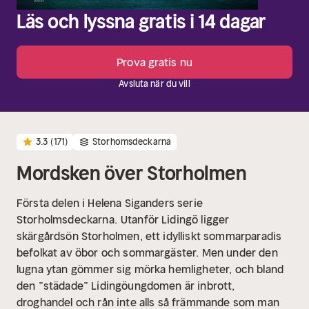
Läs och lyssna gratis i 14 dagar
Prova gratis nu
Avsluta när du vill
3.3
(171)
Storhomsdeckarna
Mordsken över Storholmen
Första delen i Helena Siganders serie
Storholmsdeckarna.
Utanför Lidingö ligger
skärgårdsön Storholmen, ett idylliskt sommarparadis
befolkat av öbor och sommargäster. Men under den
lugna ytan gömmer sig mörka hemligheter, och bland
den ”städade” Lidingöungdomen är inbrott,
droghandel och rån inte alls så främmande som man