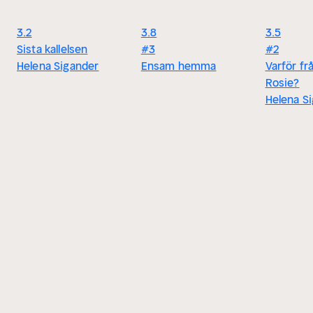
3.2
3.8
3.5
Sista kallelsen
#3
#2
Helena Sigander
Ensam hemma
Varför fr
Rosie?
Helena S