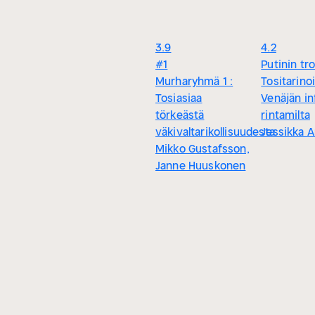
3.9
4.2
#1
Putinin trol
Murharyhmä 1 :
Tositarino
Tosiasiaa
Venäjän i
törkeästä
rintamilta
väkivaltarikollisuudesta
Jessikka A
Mikko Gustafsson,
Janne Huuskonen