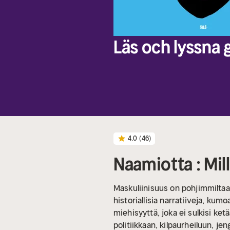
Läs och lyssna g
4.0
(46)
Naamiotta : Mill
Maskuliinisuus on pohjimmiltaa
historiallisia narratiiveja, ku
miehisyyttä, joka ei sulkisi ketä
politiikkaan, kilpaurheiluun, j