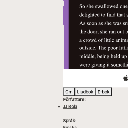
Om
Ljudbok
E-bok
Författare:
JJ Bola
Språk:
Finska