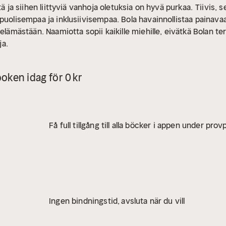
tä ja siihen liittyviä vanhoja oletuksia on hyvä purkaa.
Tiivis, 
puolisempaa ja inklusiivisempaa. Bola havainnollistaa painava
elämästään. Naamiotta sopii kaikille miehille, eivätkä Bolan ter
ja.
oken idag för 0 kr
Få full tillgång till alla böcker i appen under pro
Ingen bindningstid, avsluta när du vill