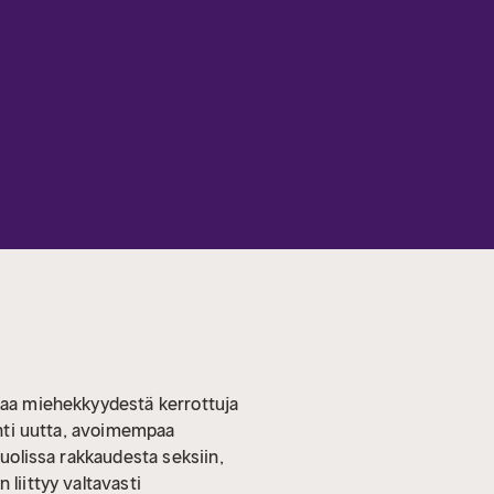
rkaa miehekkyydestä kerrottuja
kohti uutta, avoimempaa
puolissa rakkaudesta seksiin,
liittyy valtavasti