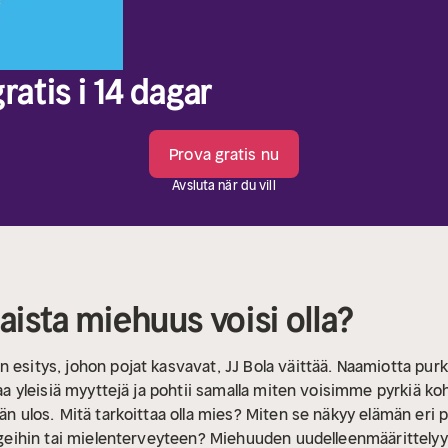
ratis i 14 dagar
Prova gratis nu
Avsluta när du vill
aista miehuus voisi olla?
n esitys, johon pojat kasvavat, JJ Bola väittää. Naamiotta pu
moaa yleisiä myyttejä ja pohtii samalla miten voisimme pyrkiä 
än ulos.
Mitä tarkoittaa olla mies? Miten se näkyy elämän eri 
engeihin tai mielenterveyteen? Miehuuden uudelleenmäärittelyyn 