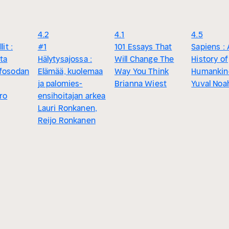
4.2
4.1
4.5
lit :
#1
101 Essays That
Sapiens : 
ita
Hälytysajossa :
Will Change The
History of
nfosodan
Elämää, kuolemaa
Way You Think
Humankin
ja palomies-
Brianna Wiest
Yuval Noa
ro
ensihoitajan arkea
Lauri Ronkanen,
Reijo Ronkanen