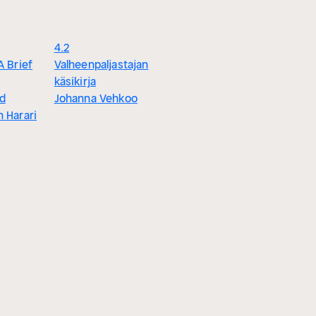
4.2
4.4
A Brief
Valheenpaljastajan
How to Win
käsikirja
Friends and
d
Johanna Vehkoo
Influence People
h Harari
Dale Carnegie