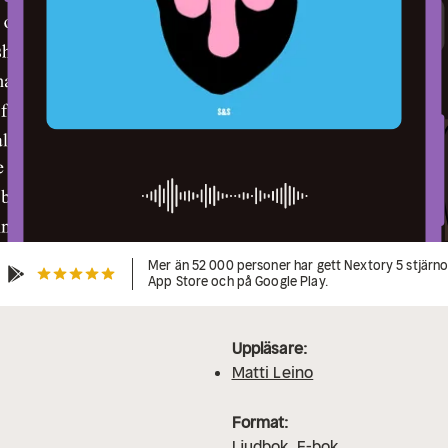
Mer än 52 000 personer har gett Nextory 5 stjärnor
App Store och på Google Play.
Uppläsare:
Matti Leino
Format:
Ljudbok
E-bok