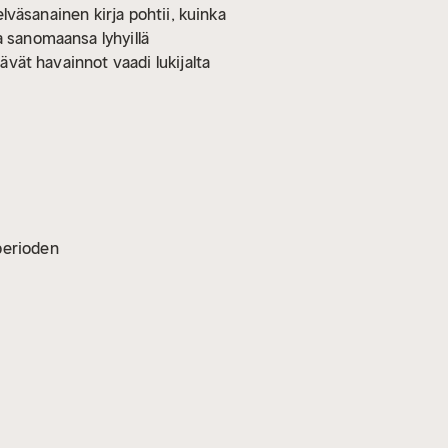
selväsanainen kirja pohtii, kuinka
a sanomaansa lyhyillä
ävät havainnot vaadi lukijalta
vperioden