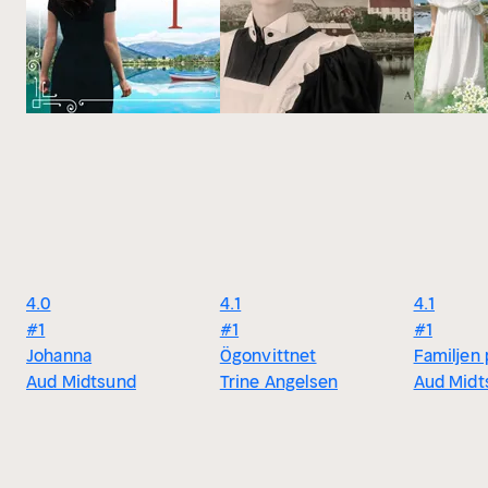
4.0
4.1
4.1
#1
#1
#1
Johanna
Ögonvittnet
Familjen
Aud Midtsund
Trine Angelsen
Aud Midt