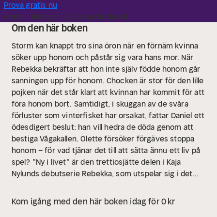
Prova gratis nu
Gratis i 14 dagar · Avsluta när du vill
Om den här boken
Storm kan knappt tro sina öron när en förnäm kvinna
söker upp honom och påstår sig vara hans mor. När
Rebekka bekräftar att hon inte själv födde honom går
sanningen upp för honom. Chocken är stor för den lille
pojken när det står klart att kvinnan har kommit för att
föra honom bort.
Samtidigt, i skuggan av de svåra
förluster som vinterfisket har orsakat, fattar Daniel ett
ödesdigert beslut: han vill hedra de döda genom att
bestiga Vågakallen. Olette försöker förgäves stoppa
honom – för vad tjänar det till att sätta ännu ett liv på
spel?
”Ny i livet” är den trettiosjätte delen i Kaja
Nylunds debutserie Rebekka, som utspelar sig i det
vackra Nordnorge under 1880-talet. Med en rik
blandning av kärlek, förlust, svartsjuka och dramatik
Kom igång med den här boken idag för 0 kr
har denna berättelse redan vunnit läsarnas hjärtan