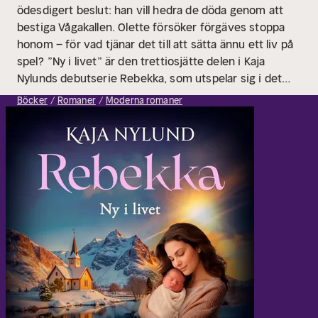
ödesdigert beslut: han vill hedra de döda genom att
bestiga Vågakallen. Olette försöker förgäves stoppa
honom – för vad tjänar det till att sätta ännu ett liv på
spel?
”Ny i livet” är den trettiosjätte delen i Kaja
Nylunds debutserie Rebekka, som utspelar sig i det
vackra Nordnorge under 1880-talet. Med en rik
Böcker
Romaner
Moderna romaner
blandning av kärlek, förlust, svartsjuka och dramatik
har denna berättelse redan vunnit läsarnas hjärtan
över hela Norge.
Bog 36/50