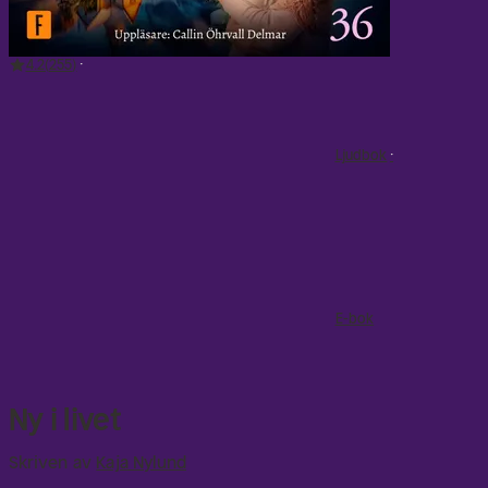
4.2
255
Ljudbok
E-bok
Ny i livet
Skriven av
Kaja Nylund