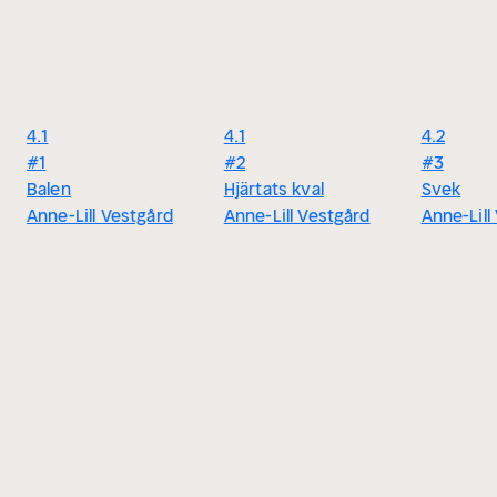
4.1
4.1
4.2
#1
#2
#3
Balen
Hjärtats kval
Svek
Anne-Lill Vestgård
Anne-Lill Vestgård
Anne-Lill