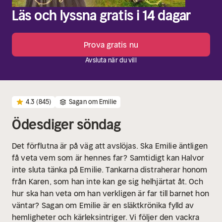
Läs och lyssna gratis i 14 dagar
Prova gratis nu
Avsluta när du vill
4.3
(845)
Sagan om Emilie
Ödesdiger söndag
Det förflutna är på väg att avslöjas. Ska Emilie äntligen
få veta vem som är hennes far?
Samtidigt kan Halvor
inte sluta tänka på Emilie. Tankarna distraherar honom
från Karen, som han inte kan ge sig helhjärtat åt. Och
hur ska han veta om han verkligen är far till barnet hon
väntar?
Sagan om Emilie är en släktkrönika fylld av
hemligheter och kärleksintriger. Vi följer den vackra