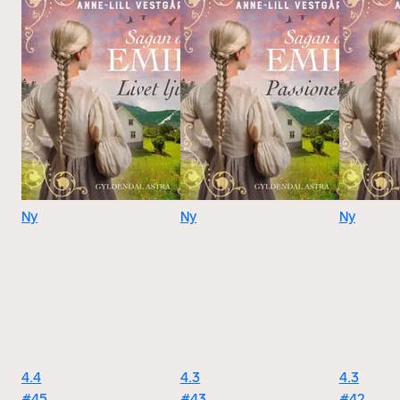
Ny
Ny
Ny
4.4
4.3
4.3
#45
#43
#42