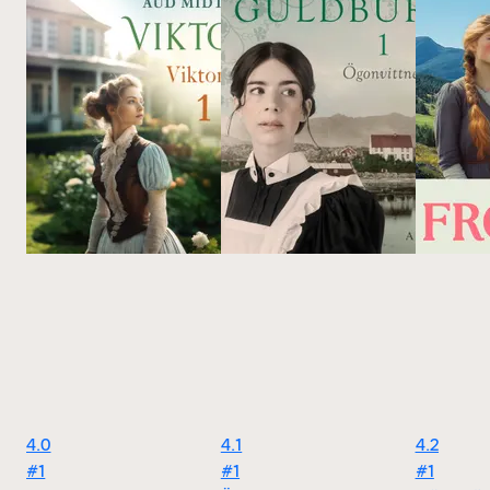
4.0
4.1
4.2
#1
#1
#1