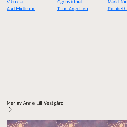
Viktoria
Ögonvittnet
Märkt för
Aud Midtsund
Trine Angelsen
Elisabet
Mer av Anne-Lill Vestgård