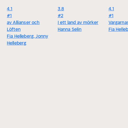
4.1
3.8
4.1
#1
#2
#1
av Allianser och
I ett land av mörker
Vargarnas
Löften
Hanna Selin
Fia Helle
Fia Helleberg, Jonny
Helleberg