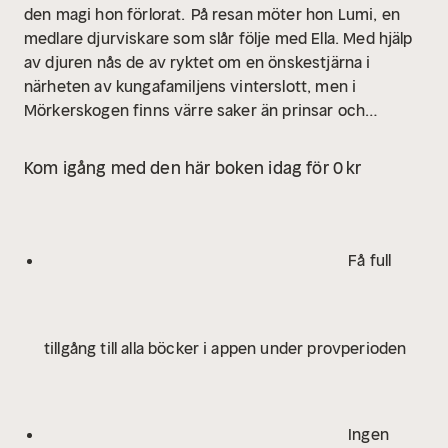
den magi hon förlorat.
På resan möter hon Lumi, en
medlare djurviskare som slår följe med Ella. Med hjälp
av djuren nås de av ryktet om en önskestjärna i
närheten av kungafamiljens vinterslott, men i
Mörkerskogen finns värre saker än prinsar och
önskestjärnor att oroa sig för.
Under resan tvingas Ella
att klara sig utan magi även när det handlar om liv och
Kom igång med den här boken idag för 0 kr
död. Och när Lumi utmanar Ella på sätt hon aldrig
tidigare varit med om börjar Ella ifrågasätta allt. Varför
blev hon av med sin magi? Ligger styvmodern bakom
trolovningen mellan styvsystern och prinsen? Och vad
Få full
är Ella villig att ge upp för kärleken?
Önskestjärnor av
glas av Olivia Reimhagen är en magisk re-telling av
Askungen med nyckfulla stjärnor, mord och oväntad
tillgång till alla böcker i appen under provperioden
kärlek, i en värld där sagor får liv med en gotisk tvist.
Det är andra delen i den fristående serien
Skymningssagor.
Ingen