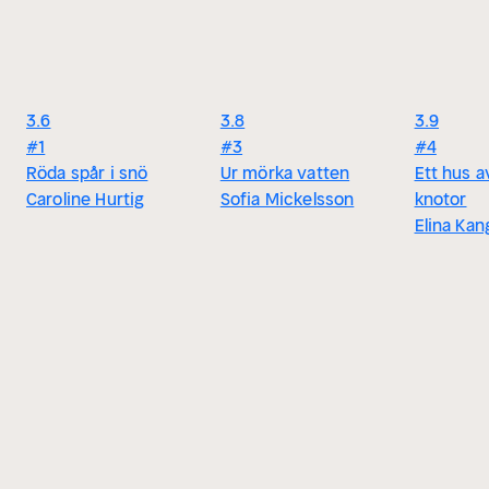
3.6
3.8
3.9
#1
#3
#4
Röda spår i snö
Ur mörka vatten
Ett hus a
Caroline Hurtig
Sofia Mickelsson
knotor
Elina Kan