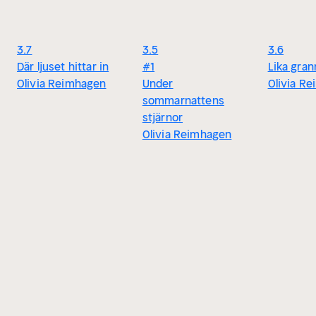
3.7
3.5
3.6
Där ljuset hittar in
#1
Lika gran
Olivia Reimhagen
Under
Olivia R
sommarnattens
stjärnor
Olivia Reimhagen