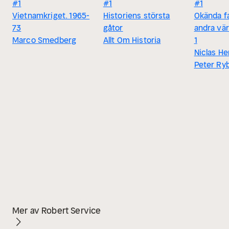
#1
#1
#1
Vietnamkriget. 1965-
Historiens största
Okända f
73
gåtor
andra vär
Marco Smedberg
Allt Om Historia
1
Niclas H
Peter Ry
Mer av Robert Service