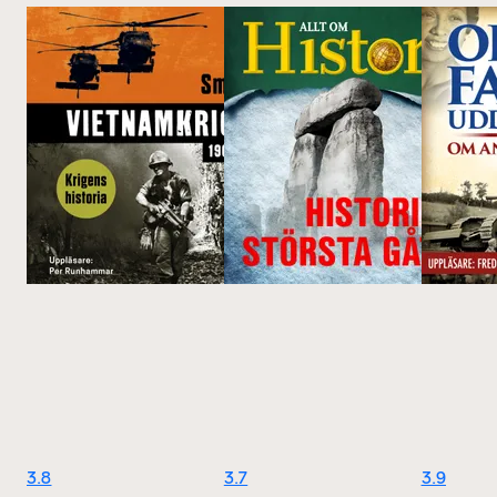
3.8
3.7
3.9