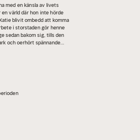
na med en känsla av livets
 en värld där hon inte hörde
Katie blivit ombedd att komma
rbete i storstaden gör henne
ge sedan bakom sig, tills den
stark och oerhört spännande
 och prisbelönt författare, vars
n man och arbetar för
vperioden