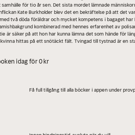
t samhälle för tio år sen. Det sista mordet lämnade människor
lickan Kate Burkholder blev det en bekräftelse på att det var
med två döda föräldrar och mycket kompetens i bagaget har 
s amishbakgrund kombinerad med hennes erfarenhet av polisa
atie är säker på att hon har kunna lämna det som hände för län
vinna hittas på ett snötäckt fält.
Tvingad till tystnad är en 
i serien om Kate Burkholder. Linda Castillo är en bästsäljande
storna i New York Times och USA Today. Hon bor i Texas med si
oken idag för 0 kr
Få full tillgång till alla böcker i appen under pro
Ingen bindningstid, avsluta när du vill