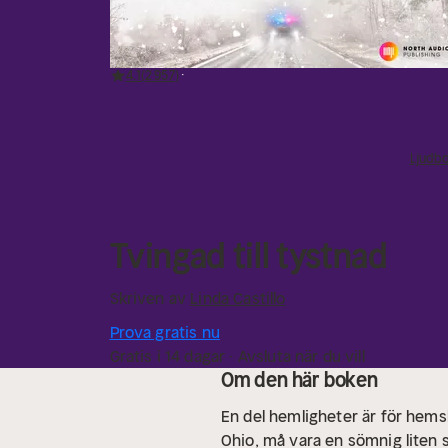
4.1
2 957
Ljudb
Tvingad till tystnad
Skriven av
Linda Castillo
Prova gratis nu
Gratis i 14 dagar · Avsluta när du vill
Om den här boken
En del hemligheter är för hemska
Ohio, må vara en sömnig liten 