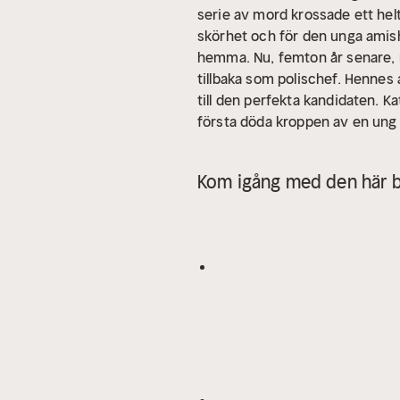
serie av mord krossade ett hel
skörhet och för den unga amishf
hemma. Nu, femton år senare, 
tillbaka som polischef. Henne
till den perfekta kandidaten. K
första döda kroppen av en ung k
kriminalroman och första delen 
titlar ständigt syns på toppli
Kom igång med den här b
närvarande på sin nästa bok.