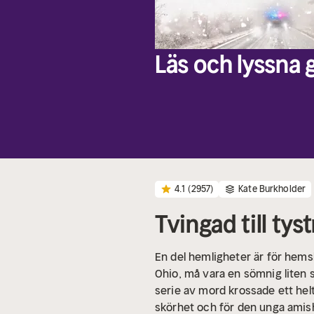
Läs och lyssna g
4.1
(2957)
Kate Burkholder
Tvingad till tys
En del hemligheter är för hemska
Ohio, må vara en sömnig liten 
serie av mord krossade ett hel
skörhet och för den unga amishf