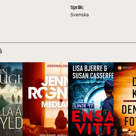
Språk:
Svenska
å