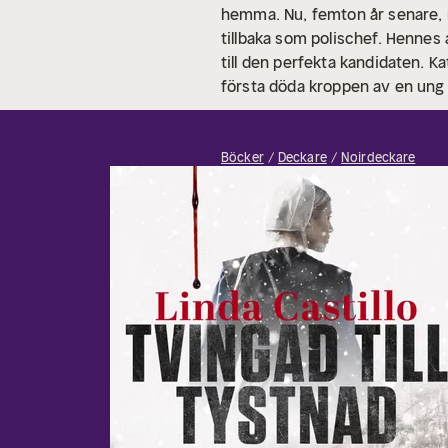
hemma. Nu, femton år senare, 
tillbaka som polischef. Henne
till den perfekta kandidaten. K
första döda kroppen av en ung k
kriminalroman och första delen 
titlar ständigt syns på toppli
närvarande på sin nästa bok.
Böcker
Deckare
Noirdeckare