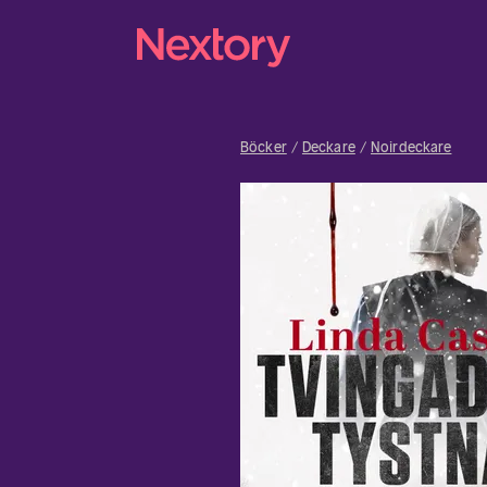
Böcker
Deckare
Noirdeckare