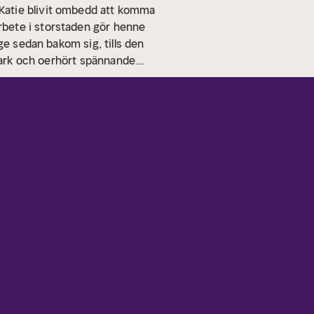
Katie blivit ombedd att komma
rbete i storstaden gör henne
ge sedan bakom sig, tills den
stark och oerhört spännande
 och prisbelönt författare, vars
n man och arbetar för