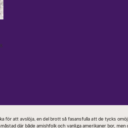
ok
 för att avslöja, en del brott så fasansfulla att de tycks omöjl
småstad där både amishfolk och vanliga amerikaner bor, men 