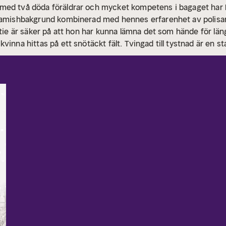
med två döda föräldrar och mycket kompetens i bagaget har 
s amishbakgrund kombinerad med hennes erfarenhet av polisa
atie är säker på att hon har kunna lämna det som hände för län
vinna hittas på ett snötäckt fält.
Tvingad till tystnad är en 
i serien om Kate Burkholder. Linda Castillo är en bästsäljande
storna i New York Times och USA Today. Hon bor i Texas med si