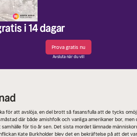
ratis i 14 dagar
Prova gratis nu
Avsluta när du vill
tnad
 för att avslöja, en del brott så fasansfulla att de tycks omöjl
småstad där både amishfolk och vanliga amerikaner bor, men 
t samhälle för tio år sen. Det sista mordet lämnade människor
lickan Kate Burkholder blev det en bekräftelse på att det var