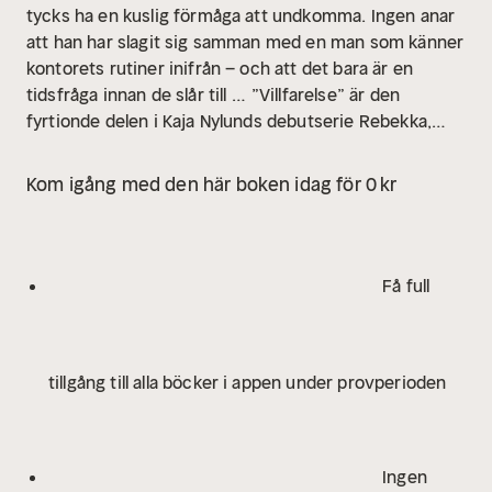
tycks ha en kuslig förmåga att undkomma. Ingen anar
att han har slagit sig samman med en man som känner
kontorets rutiner inifrån – och att det bara är en
tidsfråga innan de slår till …
”Villfarelse” är den
fyrtionde delen i Kaja Nylunds debutserie Rebekka,
som utspelar sig i det vackra Nordnorge under 1880-
talet. Med en rik blandning av kärlek, förlust,
Kom igång med den här boken idag för 0 kr
svartsjuka och dramatik har denna berättelse redan
vunnit läsarnas hjärtan över hela Norge.
Bog 40/50
Få full
tillgång till alla böcker i appen under provperioden
Ingen