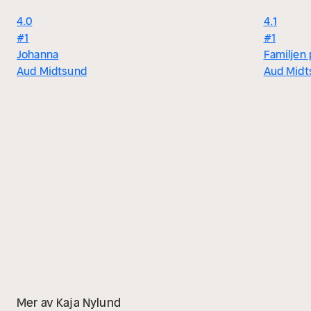
4.0
4.1
#1
#1
Johanna
Familjen
Aud Midtsund
Aud Midt
Mer av Kaja Nylund