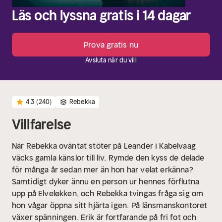
Läs och lyssna gratis i 14 dagar
Prova gratis nu
Avsluta när du vill
4.3
(240)
Rebekka
Villfarelse
När Rebekka oväntat stöter på Leander i Kabelvaag
väcks gamla känslor till liv. Rymde den kyss de delade
för många år sedan mer än hon har velat erkänna?
Samtidigt dyker ännu en person ur hennes förflutna
upp på Elveløkken, och Rebekka tvingas fråga sig om
hon vågar öppna sitt hjärta igen.
På länsmanskontoret
växer spänningen. Erik är fortfarande på fri fot och