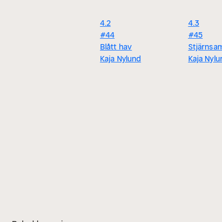
4.2
4.3
#44
#45
Blått hav
Stjärnsa
Kaja Nylund
Kaja Nylu