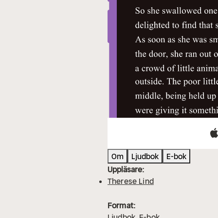
Om
Ljudbok
E-bok
Uppläsare:
Therese Lind
Format:
Ljudbok
E-bok