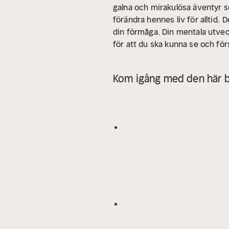
galna och mirakulösa äventyr s
förändra hennes liv för alltid.
D
din förmåga. Din mentala utveckl
för att du ska kunna se och f
meditation som du har glädje av
Kom igång med den här b