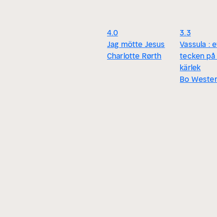
4.0
3.3
Jag mötte Jesus
Vassula : e
Charlotte Rørth
tecken på
kärlek
Bo Wester