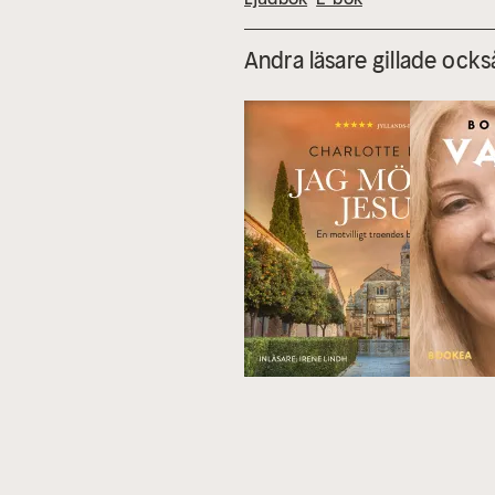
Andra läsare gillade ocks