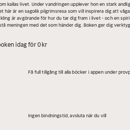
om kallas livet. Under vandringen upplever hon en stark andl
et här är en sagolik pilgrimsresa som vill inspirera dig att våga
ing är avgörande för hur du tar dig fram i livet - och en spiri
örstå meningen med det som händer dig. Boken ger dig verkty
 var du än är på din livsresa.
oken idag för 0 kr
Få full tillgång till alla böcker i appen under pro
Ingen bindningstid, avsluta när du vill