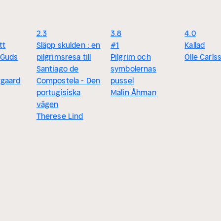
2.3
3.8
4.0
tt
Släpp skulden : en
#1
Kallad
 Guds
pilgrimsresa till
Pilgrim och
Olle Carls
Santiago de
symbolernas
gaard
Compostela - Den
pussel
portugisiska
Malin Åhman
vägen
Therese Lind