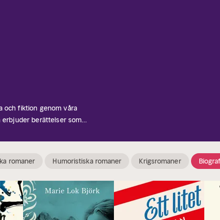
a och fiktion genom våra
n erbjuder berättelser som
tivt berättande. Perfekt för
er som väcker historiska personer
ska romaner
Humoristiska romaner
Krigsromaner
Biogra