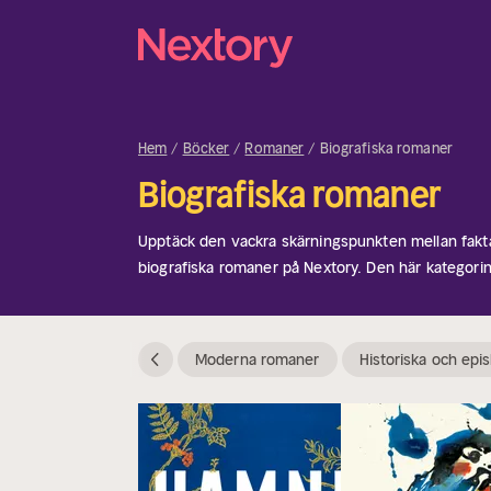
Hem
Böcker
Romaner
Biografiska romaner
Biografiska romaner
Upptäck den vackra skärningspunkten mellan fakt
biografiska romaner på Nextory. Den här kategori
blandar verkliga människor och händelser med krea
läsare som gillar djupa, karaktärsdrivna berättels
och ögonblick till liv på ett fängslande sätt.
Moderna romaner
Historiska och epi