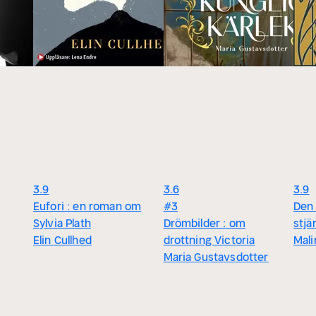
3.9
3.6
3.9
Eufori : en roman om
#3
Den 
Sylvia Plath
Drömbilder : om
stjä
Elin Cullhed
drottning Victoria
Mal
Maria Gustavsdotter