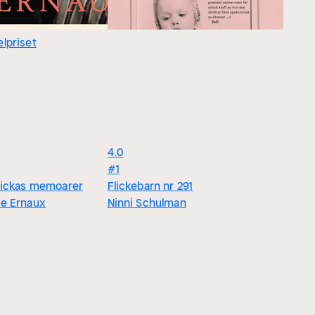
lpriset
4.0
#1
lickas memoarer
Flickebarn nr 291
ie Ernaux
Ninni Schulman