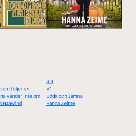
3.9
som följer en
#1
rna vänder inte om
Udda och Jämna
in Haawind
Hanna Zeime