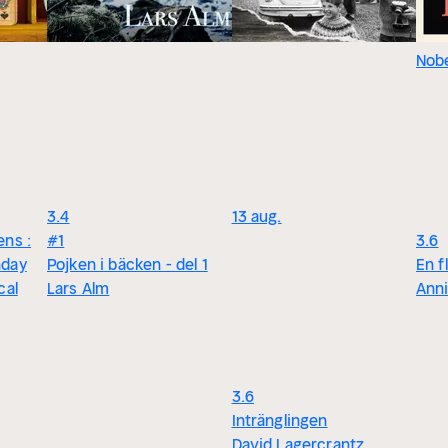
Nobe
3.4
13 aug.
ens :
#1
3.6
nday
Pojken i bäcken - del 1
En f
cal
Lars Alm
Ann
3.6
Intränglingen
David Lagercrantz