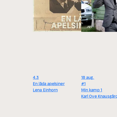
4.3
18 aug.
En låda apelsiner
#1
Lena Einhorn
Min kamp 1
Karl Ove Knausgår