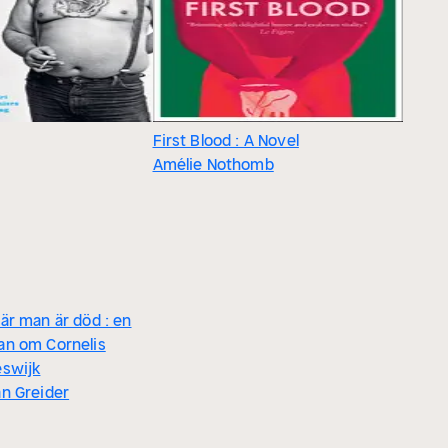
First Blood : A Novel
Amélie Nothomb
är man är död : en
an om Cornelis
eswijk
n Greider