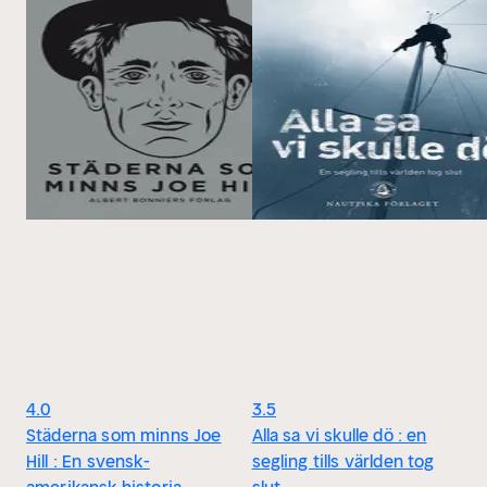
4.0
3.5
Städerna som minns Joe
Alla sa vi skulle dö : en
Hill : En svensk-
segling tills världen tog