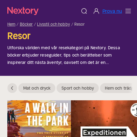
Prova nu
Hem
Böcker
Livsstil och hobby
Resor
Resor
Utforska världen med vår resekategori på Nextory. Dessa
böcker erbjuder reseguider, tips och berättelser som
inspirerar ditt nästa äventyr, oavsett om det är en
weekendresa eller en tur runt jorden. Perfekt för läsare som
älskar att upptäcka nya platser och kulturer. Oavsett om du
planerar en semester eller drömmer om avlägsna länder, ger
Mat och dryck
Sport och hobby
Hem och trädgå
den här kategorin allt du behöver för att förverkliga dina
resedrömmar.