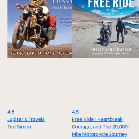
4.6
4.5
Jupiter’s Travels
Free Ride : Heartbreak,
Ted Simon
Courage, and The 20,000-
Mile Motorcycle Journey