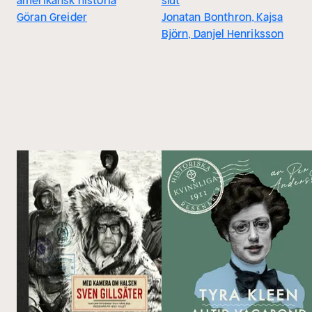
amerikansk historia
slut
Göran Greider
Jonatan Bonthron, Kajsa
Björn, Danjel Henriksson