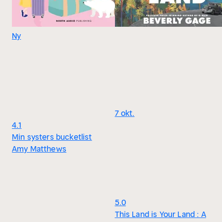
Ny
7 okt.
4.1
Min systers bucketlist
Amy Matthews
5.0
This Land is Your Land : A