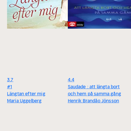
3.7
4.4
#1
Saudade : att längta bort
Längtan efter mig
och hem på samma gång
Maria Uggelberg
Henrik Brandão Jönsson