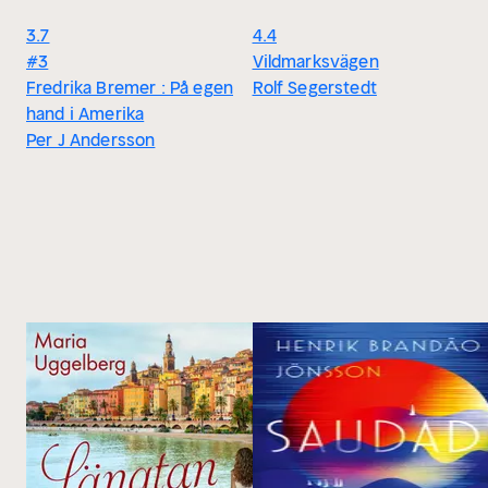
3.7
4.4
#3
Vildmarksvägen
Fredrika Bremer : På egen
Rolf Segerstedt
hand i Amerika
Per J Andersson