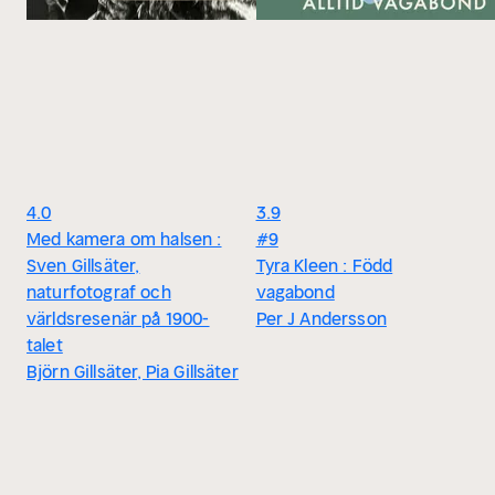
4.0
3.9
Med kamera om halsen :
#9
Sven Gillsäter,
Tyra Kleen : Född
naturfotograf och
vagabond
världsresenär på 1900-
Per J Andersson
talet
Björn Gillsäter, Pia Gillsäter