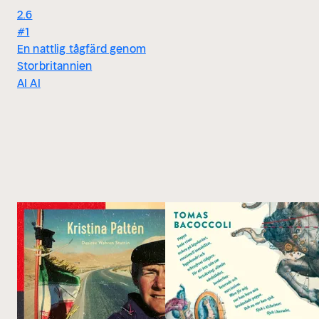
2.6
#1
En nattlig tågfärd genom
Storbritannien
AI AI