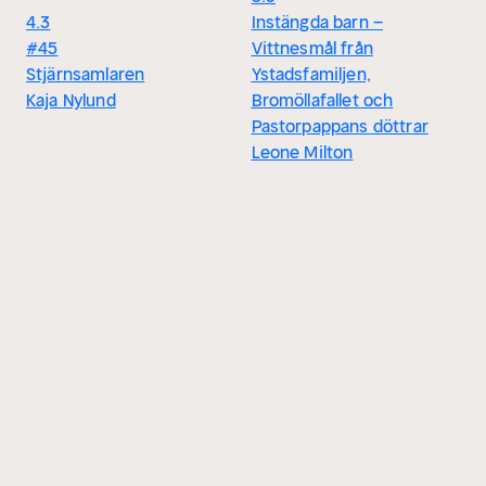
4.3
Instängda barn –
#45
Vittnesmål från
Stjärnsamlaren
Ystadsfamiljen,
Kaja Nylund
Bromöllafallet och
Pastorpappans döttrar
Leone Milton