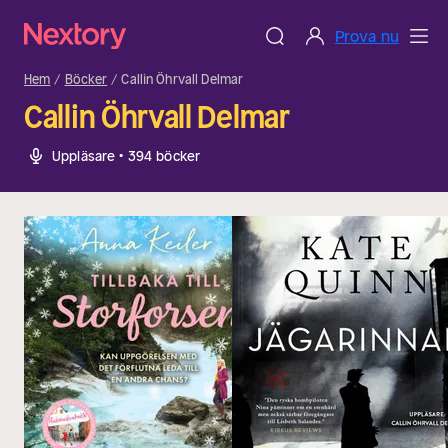
Prova nu
Hem
Böcker
Callin Öhrvall Delmar
Callin Öhrvall Delmar
Uppläsare • 394 böcker