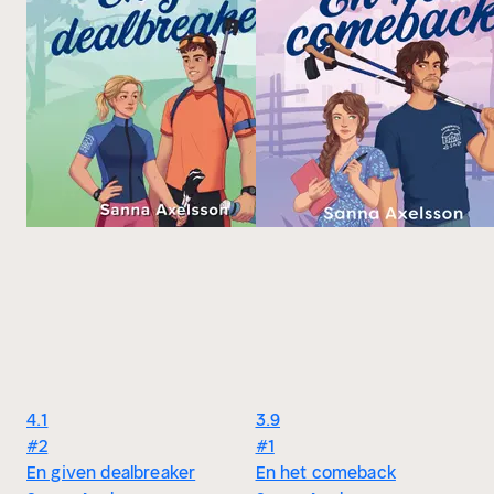
4.1
3.9
#2
#1
En given dealbreaker
En het comeback