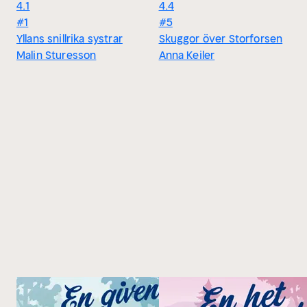
4.1
4.4
#1
#5
Yllans snillrika systrar
Skuggor över Storforsen
Malin Sturesson
Anna Keiler