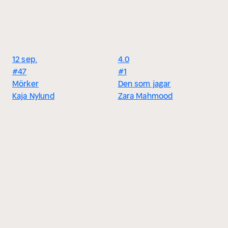
12 sep.
4.0
#47
#1
Mörker
Den som jagar
Kaja Nylund
Zara Mahmood