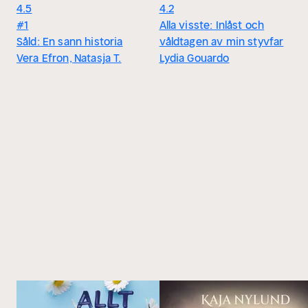
4.5
4.2
#1
Alla visste: Inlåst och
Såld: En sann historia
våldtagen av min styvfar
Vera Efron, Natasja T.
Lydia Gouardo