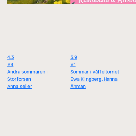
4.3
3.9
#4
#1
Andra sommaren i
Sommar i våffeltornet
Storforsen
Ewa Klingberg, Hanna
Anna Keiler
Åhman