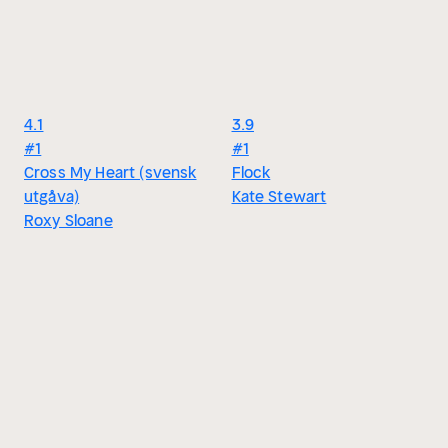
4.1
3.9
#1
#1
Cross My Heart (svensk
Flock
utgåva)
Kate Stewart
Roxy Sloane