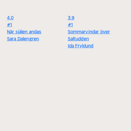
4.0
3.9
#1
#1
När själen andas
Sommarvindar över
Sara Dalengren
Saltudden
Ida Fryklund