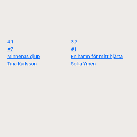
4.1
3.7
#7
#1
Minnenas djup
En hamn för mitt hjärta
Tina Karlsson
Sofia Ymén