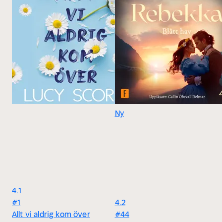
Ny
4.1
#1
4.2
Allt vi aldrig kom över
#44