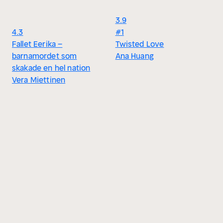
3.9
4.3
#1
Fallet Eerika –
Twisted Love
barnamordet som
Ana Huang
skakade en hel nation
Vera Miettinen