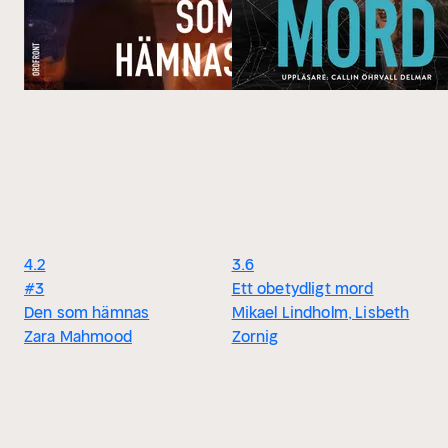
4.2
3.6
#3
Ett obetydligt mord
Den som hämnas
Mikael Lindholm, Lisbeth
Zara Mahmood
Zornig