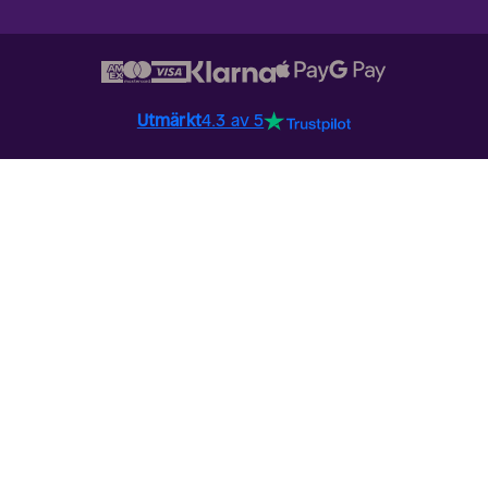
Utmärkt
4.3 av 5