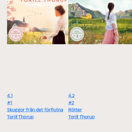
4.1
4.2
#1
#2
Skuggor från det förflutna
Rötter
Torill Thorup
Torill Thorup