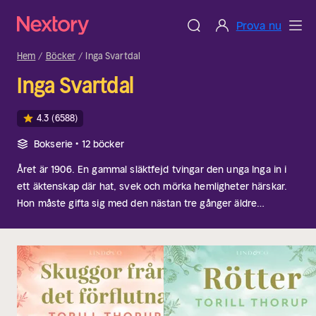
Prova nu
Hem
Böcker
Inga Svartdal
Inga Svartdal
4.3
(6588)
Bokserie • 12 böcker
Året är 1906. En gammal släktfejd tvingar den unga Inga in i
ett äktenskap där hat, svek och mörka hemligheter härskar.
Hon måste gifta sig med den nästan tre gånger äldre
tingsrättsdomaren Niels Gaupås. Situationen förvärras då hon
dessutom blir förälskad i den unge bondsonen Martin.
Inga
Svartdal är en serie på sammanlagt tolv böcker där vi får följa
intrigerna i norska Vestfold i början av förra seklet. I böckerna
väntar syndigt begär, förnedring och sorg samtidigt som den
vackra unga Inga får uppleva intensiv och förbjuden kärlek.