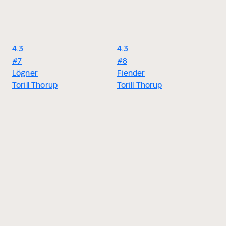
4.3
4.3
#7
#8
Lögner
Fiender
Torill Thorup
Torill Thorup