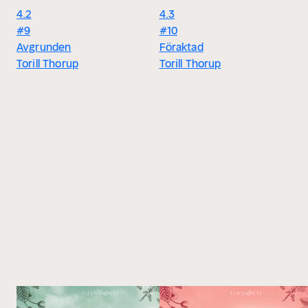
4.2
4.3
#9
#10
Avgrunden
Föraktad
Torill Thorup
Torill Thorup