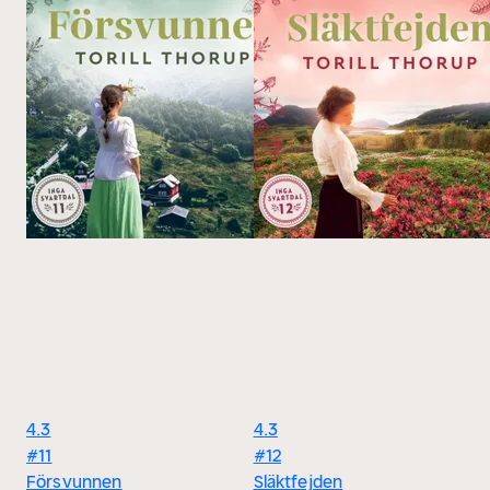
4.3
4.3
#11
#12
Försvunnen
Släktfejden