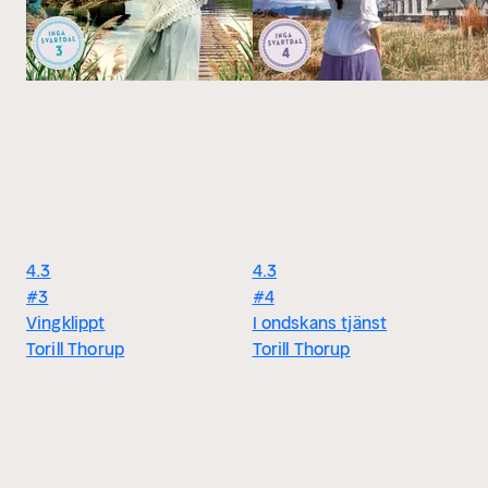
4.3
4.3
#3
#4
Vingklippt
I ondskans tjänst
Torill Thorup
Torill Thorup