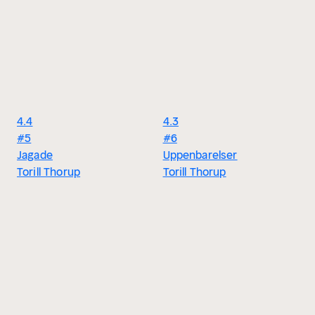
4.4
4.3
#5
#6
Jagade
Uppenbarelser
Torill Thorup
Torill Thorup