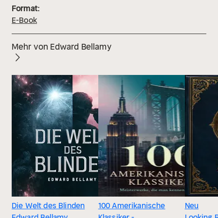
Format:
E-Book
Mehr von Edward Bellamy
Die Welt des Blinden
100 Amerikanische
Neu
Edward Bellamy
Klassiker -
Looking 