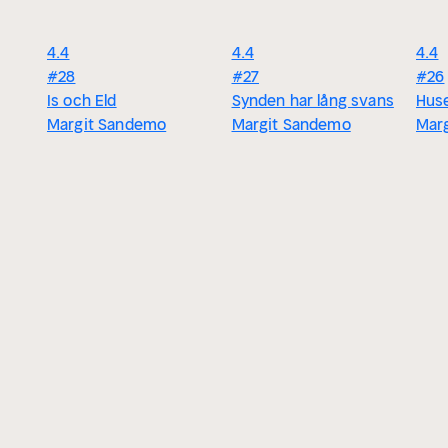
4.4
4.4
4.4
#28
#27
#26
Is och Eld
Synden har lång svans
Huse
Margit Sandemo
Margit Sandemo
Mar