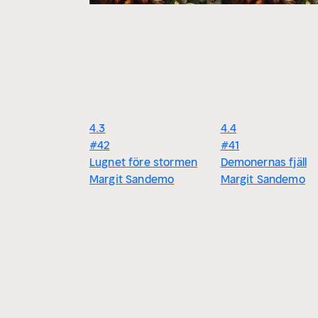
4.3
4.4
#42
#41
Lugnet före stormen
Demonernas fjäll
Margit Sandemo
Margit Sandemo