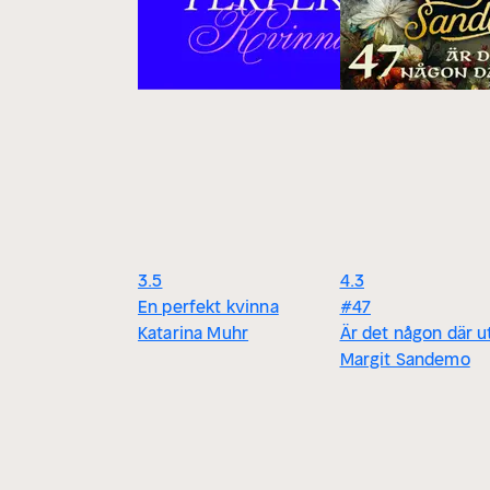
3.5
4.3
En perfekt kvinna
#47
Katarina Muhr
Är det någon där u
Margit Sandemo