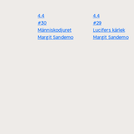
4.4
4.4
#30
#29
Människodjuret
Lucifers kärlek
Margit Sandemo
Margit Sandemo