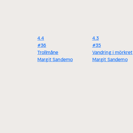
4.4
4.3
#36
#35
Trollmåne
Vandring i mörkret
Margit Sandemo
Margit Sandemo