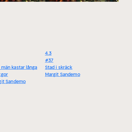
4.3
#37
män kastar långa
Stad i skräck
ggor
Margit Sandemo
git Sandemo