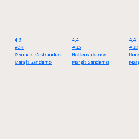
4.3
4.4
4.4
#34
#33
#32
Kvinnan på stranden
Nattens demon
Hun
Margit Sandemo
Margit Sandemo
Mar