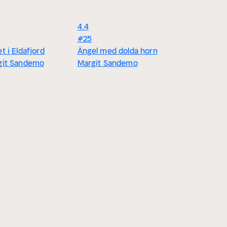
4.4
#25
t i Eldafjord
Ängel med dolda horn
git Sandemo
Margit Sandemo