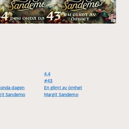
4.4
#43
 onda dagen
En glimt av ömhet
git Sandemo
Margit Sandemo