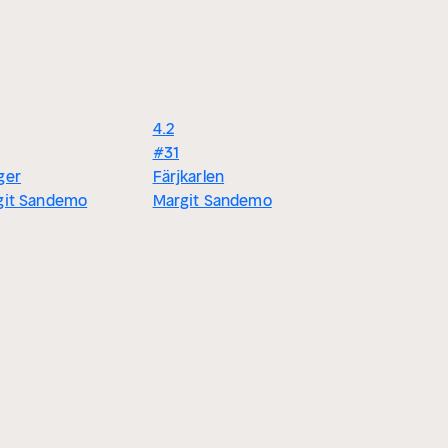
4.2
#31
ger
Färjkarlen
git Sandemo
Margit Sandemo