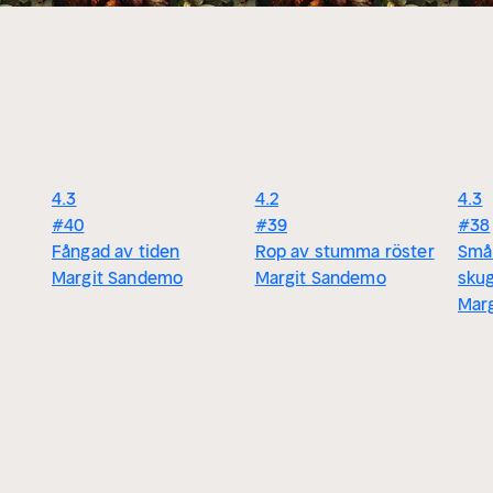
4.3
4.2
4.3
#40
#39
#38
Fångad av tiden
Rop av stumma röster
Små 
Margit Sandemo
Margit Sandemo
sku
Mar