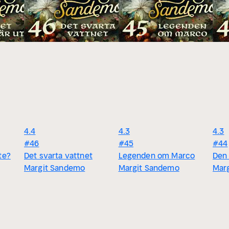
4.4
4.3
4.3
#46
#45
#44
te?
Det svarta vattnet
Legenden om Marco
Den
Margit Sandemo
Margit Sandemo
Mar