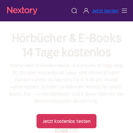
Jetzt testen
Hörbücher & E-Books
14 Tage kostenlos
Starte dein Probeabo heute und erhalte 14 Tage lang
30 Stunden kostenloses Lese- und Hörvergnügen.
Danach kannst du Nextory für € 9,99 pro Monat
weiternutzen. Schalte 1,4 Millionen Hörbücher und E-
Books frei – in der Hörbuch- und E-Book-App mit der
besten Trustpilot-Bewertung.
Jetzt kostenlos testen